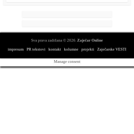
Sva prava zadržana © 2026.
Zaječar Online
impresum
PR tekstovi
kontakt
kolumne
projekti
Zaječarske VESTI
Manage consent