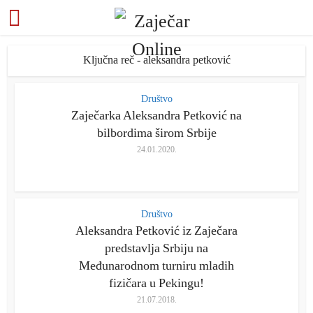
Ključna reč - aleksandra petković
Društvo
Zaječarka Aleksandra Petković na
bilbordima širom Srbije
24.01.2020.
Društvo
Aleksandra Petković iz Zaječara
predstavlja Srbiju na
Međunarodnom turniru mladih
fizičara u Pekingu!
21.07.2018.