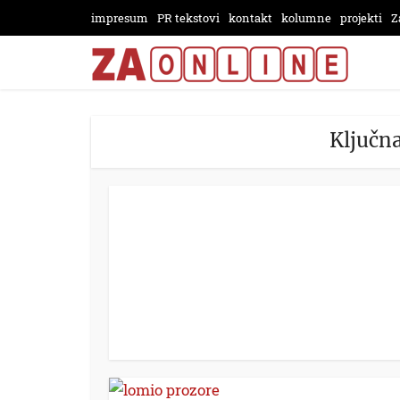
impresum
PR tekstovi
kontakt
kolumne
projekti
Z
Ključna