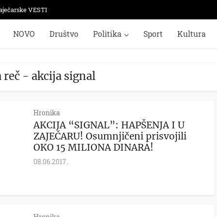
aječarske VESTI
NOVO
Društvo
Politika
Sport
Kultura
 reč - akcija signal
Hronika
AKCIJA “SIGNAL”: HAPŠENJA I U
ZAJEČARU! Osumnjičeni prisvojili
OKO 15 MILIONA DINARA!
08.06.2017.
Hronika