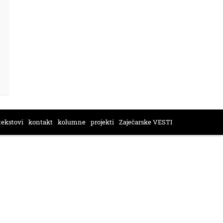
tekstovi
kontakt
kolumne
projekti
Zaječarske VESTI