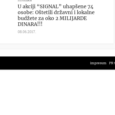
U akciji “SIGNAL” uhapšene 74
osobe: Oštetili državni i lokalne
budžete za oko 2 MILIJARDE
DINARA!!!
08.06.2017.
impresum
PR 