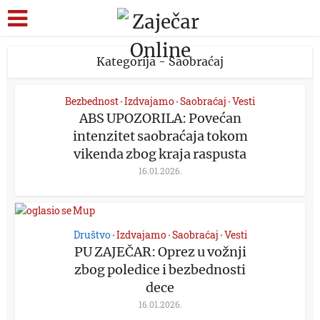
Kategorija - Saobraćaj
Bezbednost
Izdvajamo
Saobraćaj
Vesti
•
•
•
ABS UPOZORILA: Povećan
intenzitet saobraćaja tokom
vikenda zbog kraja raspusta
16.01.2026.
Društvo
Izdvajamo
Saobraćaj
Vesti
•
•
•
PU ZAJEČAR: Oprez u vožnji
zbog poledice i bezbednosti
dece
16.01.2026.