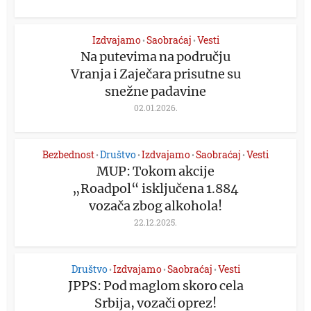
Izdvajamo
Saobraćaj
Vesti
•
•
Na putevima na području
Vranja i Zaječara prisutne su
snežne padavine
02.01.2026.
Bezbednost
Društvo
Izdvajamo
Saobraćaj
Vesti
•
•
•
•
MUP: Tokom akcije
„Roadpol“ isključena 1.884
vozača zbog alkohola!
22.12.2025.
Društvo
Izdvajamo
Saobraćaj
Vesti
•
•
•
JPPS: Pod maglom skoro cela
Srbija, vozači oprez!