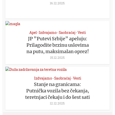
16.12.2025.
Apel
Izdvajamo
Saobraćaj
Vesti
•
•
•
JP ”Putevi Srbije” apeluju:
Prilagodite brzinu uslovima
na putu, maksimalan oprez!
15.12.2025.
Izdvajamo
Saobraćaj
Vesti
•
•
Stanje na granicama:
Putnička vozila bez čekanja,
teretnjaci čekaju i do šest sati
12.12.2025.