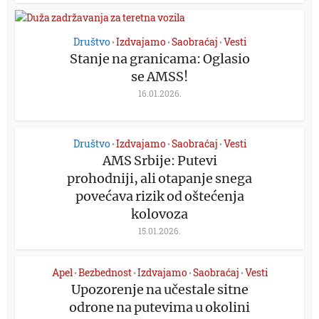
Društvo
Izdvajamo
Saobraćaj
Vesti
•
•
•
Stanje na granicama: Oglasio
se AMSS!
16.01.2026.
Društvo
Izdvajamo
Saobraćaj
Vesti
•
•
•
AMS Srbije: Putevi
prohodniji, ali otapanje snega
povećava rizik od oštećenja
kolovoza
15.01.2026.
Apel
Bezbednost
Izdvajamo
Saobraćaj
Vesti
•
•
•
•
Upozorenje na učestale sitne
odrone na putevima u okolini