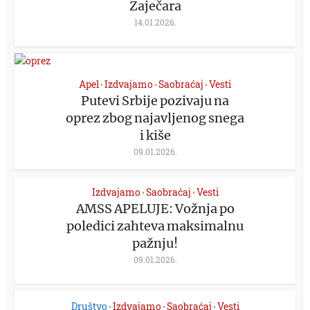
Zaječara
14.01.2026.
Apel
Izdvajamo
Saobraćaj
Vesti
•
•
•
Putevi Srbije pozivaju na
oprez zbog najavljenog snega
i kiše
09.01.2026.
Izdvajamo
Saobraćaj
Vesti
•
•
AMSS APELUJE: Vožnja po
poledici zahteva maksimalnu
pažnju!
09.01.2026.
Društvo
Izdvajamo
Saobraćaj
Vesti
•
•
•