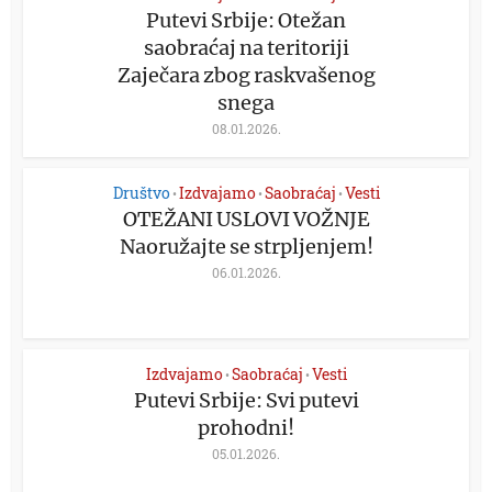
Putevi Srbije: Otežan
saobraćaj na teritoriji
Zaječara zbog raskvašenog
snega
08.01.2026.
Društvo
Izdvajamo
Saobraćaj
Vesti
•
•
•
OTEŽANI USLOVI VOŽNJE
Naoružajte se strpljenjem!
06.01.2026.
Izdvajamo
Saobraćaj
Vesti
•
•
Putevi Srbije: Svi putevi
prohodni!
05.01.2026.