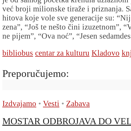
već broji milionske tiraže i priznanja.
hitova koje vole sve generacije su: “Nij
zena”, “Još te nešto čini izuzetnom”, “
ne pijem”, “Ova noć”, “Jesen sedamde
bibliobus
centar za kulturu
Kladovo
kn
Preporučujemo:
Izdvajamo
•
Vesti
•
Zabava
MOSTAR ODBROJAVA DO VELIKOG