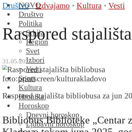
NOVO
Društvo
•
Izdvajamo
•
Kultura
•
Vesti
Društvo
Politika
Raspored stajališt
Srbija
Region
Svet
Izbori
31.05.2025.
Vesti
Sport
foto:printscreen/kulturakladovo
Kultura
Raspored stajališta bibliobusa za jun 2
Hronika
Horoskop
Dnevni horoskop
Bibliobus Biblioteke „Centar 
Ljubavni horoskop
Kladovo tokom juna 2025. god