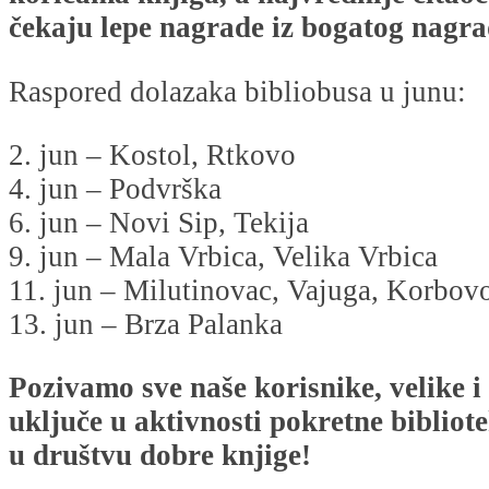
čekaju lepe nagrade iz bogatog nagr
Raspored dolazaka bibliobusa u junu:
2. jun – Kostol, Rtkovo
4. jun – Podvrška
6. jun – Novi Sip, Tekija
9. jun – Mala Vrbica, Velika Vrbica
11. jun – Milutinovac, Vajuga, Korbov
13. jun – Brza Palanka
Pozivamo sve naše korisnike, velike i
uključe u aktivnosti pokretne bibliote
u društvu dobre knjige!