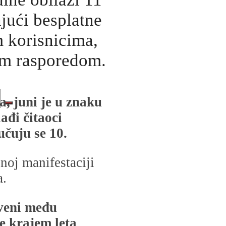
jući besplatne
m korisnicima,
im rasporedom.
, juni je u znaku
ađi čitaoci
učuju se 10.
noj manifestaciji
a.
iveni među
e krajem leta