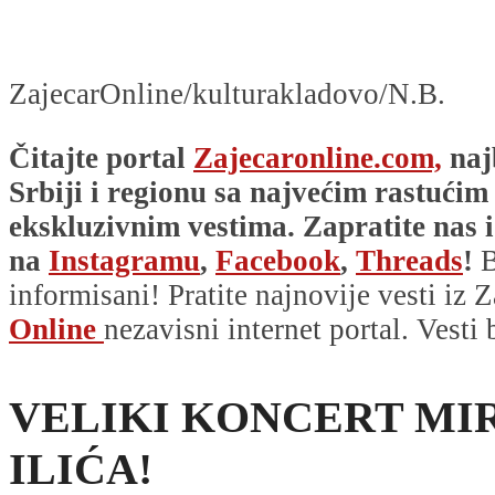
ZajecarOnline/kulturakladovo/N.B.
Čitajte portal
Zajecaronline.com,
naj
Srbiji i regionu sa najvećim rastućim
ekskluzivnim vestima. Zapratite nas i
na
Instagramu
,
Facebook
,
Threads
!
B
informisani! Pratite najnovije vesti iz Z
Online
nezavisni internet portal. Vesti
VELIKI KONCERT MI
ILIĆA!