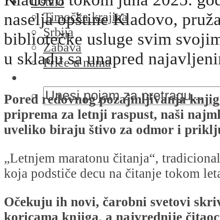
Ostalo
Timočka krajina
naselja opštine Kladovo, pruža
Srbija
bibliotečke usluge svim svoji
Zabava
u skladu sa unapred najavljen
Priče u nama
Pored redovnog pozajmljivanja knjiga
priprema za letnji raspust, naši najml
uveliko biraju štivo za odmor i priklj
„Letnjem maratonu čitanja“, tradicional
koja podstiče decu na čitanje tokom let
Očekuju ih novi, čarobni svetovi skr
koricama knjiga, a najvrednije čitaoc