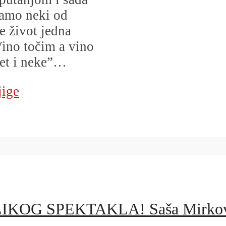
 Samo neki od
e život jedna
Vino točim a vino
set i neke”…
jige
 SPEKTAKLA! Saša Mirković s