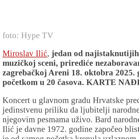
foto: Hype TV
Miroslav Ilić
,
jedan od najistaknutiji
muzičkoj sceni, prirediće nezaborava
zagrebačkoj Areni 18. oktobra 2025. 
početkom u 20 časova.
KARTE NAĐ
Koncert u glavnom gradu Hrvatske pred
jedinstvenu priliku da ljubitelji narod
njegovim pesmama uživo. Bard narodn
Ilić je davne 1972. godine započeo blist
je od samog početka krenula uzlaznom 