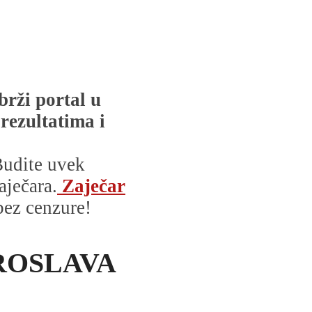
brži portal u
 rezultatima i
udite uvek
aječara.
Zaječar
 bez cenzure!
ROSLAVA