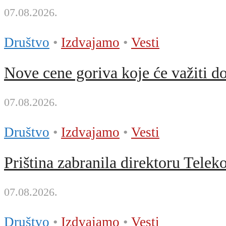
07.08.2026.
Društvo
•
Izdvajamo
•
Vesti
Nove cene goriva koje će važiti d
07.08.2026.
Društvo
•
Izdvajamo
•
Vesti
Priština zabranila direktoru Telek
07.08.2026.
Društvo
•
Izdvajamo
•
Vesti