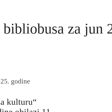
a bibliobusa za jun
025. godine
za kulturu“
ine obilazi 11