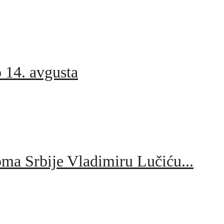
o 14. avgusta
oma Srbije Vladimiru Lučiću...