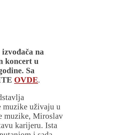
h izvođača na
n koncert u
godine. Sa
ITE
OVDE
.
stavlja
ne muzike uživaju u
e muzike, Miroslav
avu karijeru. Ista
putanjom i sada