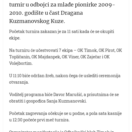
turnir u odbojci za mlađe pionirke 2009-
2010. godište u čast Dragana
Kuzmanovskog Kuze.
Početak turnira zakazan je za 11 sati kada će se okupiti
ekipe.
Na turniru će učestvovati 7 ekipa – OK Timok, OK Pirot, OK
Topličanin, OK Majdanpek, OK Viner, OK Zaječar i OK
Volejbortim.
U 11:10 biće održan žreb, nakon čega će uslediti ceremonija
otvaranja.
Voditelj programa biće Davor Marušić, a prisutnima će se
obratiti i gospođica Sanja Kuzmanovski.
Početak zagrevanja očekuje se u podne, a pola sata kasnije
u 12:30 počeće prvi meč turnira.