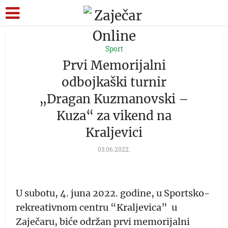
Sport
Prvi Memorijalni
odbojkaški turnir
„Dragan Kuzmanovski –
Kuza“ za vikend na
Kraljevici
03.06.2022.
U subotu, 4. juna 2022. godine, u Sportsko-
rekreativnom centru “Kraljevica” u
Zaječaru, biće održan prvi memorijalni