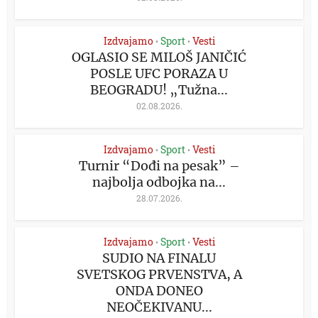
Izdvajamo
Sport
Vesti
•
•
OGLASIO SE MILOŠ JANIČIĆ
POSLE UFC PORAZA U
BEOGRADU! „Tužna...
02.08.2026.
Izdvajamo
Sport
Vesti
•
•
Turnir “Dođi na pesak” –
najbolja odbojka na...
28.07.2026.
Izdvajamo
Sport
Vesti
•
•
SUDIO NA FINALU
SVETSKOG PRVENSTVA, A
ONDA DONEO
NEOČEKIVANU...