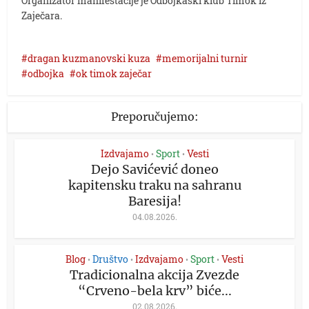
Organizator manifestacije je Odbojkaški klub Timok iz
Zaječara.
dragan kuzmanovski kuza
memorijalni turnir
odbojka
ok timok zaječar
Preporučujemo:
Izdvajamo
Sport
Vesti
•
•
Dejo Savićević doneo
kapitensku traku na sahranu
Baresija!
04.08.2026.
Blog
Društvo
Izdvajamo
Sport
Vesti
•
•
•
•
Tradicionalna akcija Zvezde
“Crveno-bela krv” biće...
02.08.2026.