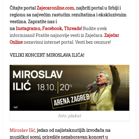
Čitajte portal
Zajecaronline.com,
najbrži portal u Srbiji i
regionu sa najvećim rastućim rezultatima i ekskluzivnim
vestima. Zapratite nas i
na
Instagramu
,
Facebook
,
Threads
!
Budite uvek
informisani! Pratite najnovije vesti iz Zaječara.
Zaječar
Online
nezavisni internet portal. Vesti bez cenzure!
VELIKI KONCERT MIROSLAVA ILIĆA!
foto: plakat
Miroslav Ilić
,
jedan od najistaknutijih izvođača na
muzičkoj sceni, prirediće nezaboravan koncert u