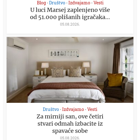
Blog
Društvo
Izdvajamo
Vesti
•
•
•
U luci Marsej zaplenjeno više
od 51.000 plišanih igračaka...
05.08.2026.
Društvo
Izdvajamo
Vesti
•
•
Za mirniji san, ove četiri
stvari odmah izbacite iz
spavaće sobe
05.08.2026.