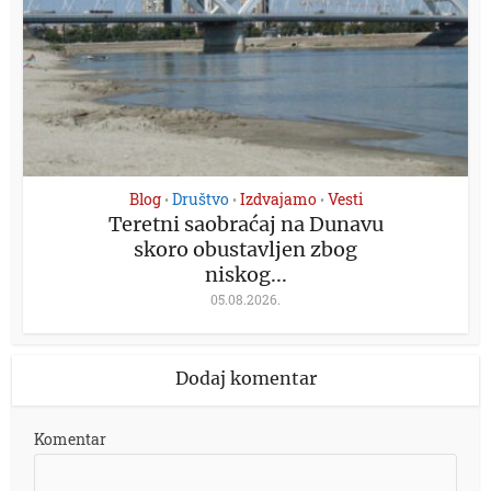
Blog
Društvo
Izdvajamo
Vesti
•
•
•
Teretni saobraćaj na Dunavu
skoro obustavljen zbog
niskog...
05.08.2026.
Dodaj komentar
Komentar