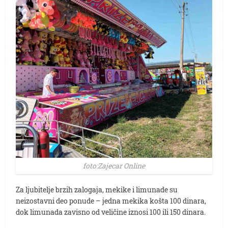
foto:Zajecar Online
Za ljubitelje brzih zalogaja, mekike i limunade su
neizostavni deo ponude – jedna mekika košta 100 dinara,
dok limunada zavisno od veličine iznosi 100 ili 150 dinara.