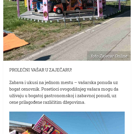
foto:Zajecar Online
PROLEĆNI VAŠAR U ZAJEČARU!
Zabava i ukusi na jednom mestu – vašarska ponuda uz
bogat cenovnik. Posetioci ovogodišnjeg vašara mogu da
uživaju u bogatoj gastronomskoj i zabavnoj ponudi, uz
cene prilagođene različitim džepovima.