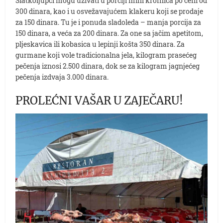
Slatkoljupci mogu uživati u porciji mini krofnica po ceni od
300 dinara, kao i u osvežavajućem klakeru koji se prodaje
za 150 dinara. Tu je i ponuda sladoleda – manja porcija za
150 dinara, a veća za 200 dinara. Za one sa jačim apetitom,
pljeskavica ili kobasica u lepinji košta 350 dinara. Za
gurmane koji vole tradicionalna jela, kilogram prasećeg
pečenja iznosi 2.500 dinara, dok se za kilogram jagnjećeg
pečenja izdvaja 3.000 dinara.
PROLEĆNI VAŠAR U ZAJEČARU!