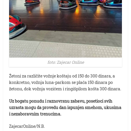
foto: Zajecar Online
Žetoni za različite vožnje koštaju od 150 do 300 dinara, a
konkretno, vožnja luna-parkom se plaća 150 dinara po
žetonu, dok vožnja vozićem i ringišpilom košta 300 dinara.
Uz bogatu ponudu i raznovrsnu zabavu, posetioci svih
uzrasta mogu da provedu dan ispunjen smehom, ukusima
i nezaboravnim trenucima.
ZajecarOnline/N.B.