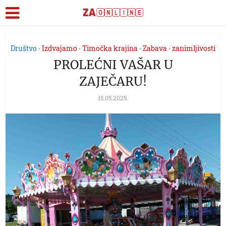
Društvo
Izdvajamo
Timočka krajina
Zabava
zanimljivosti
•
•
•
•
PROLEĆNI VAŠAR U
ZAJEČARU!
15.05.2025.