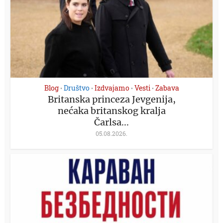
Blog
Društvo
Izdvajamo
Vesti
Zabava
•
•
•
•
Britanska princeza Jevgenija,
nećaka britanskog kralja
Čarlsa...
05.08.2026.