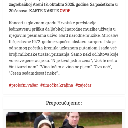
zagrebačkoj Areni 18. oktobra 2025. godine. Sa početkom u
20 časova.
KARTE NAĐITE
OVDE
.
Koncert u glavnom gradu Hrvatske predstavlja
jedinstvenu priliku da ljubitelji narodne muzike uživaju u
njegovim pesmama uživo. Bard narodne muzike, Miroslav
Ilić je davne 1972. godine započeo blistavu karijeru. Ista je
od samog početka krenula uzlaznom putanjom i sada već
broji milionske tiraže i priznanja. Samo neki od hitova koje
vole sve generacije su: “Nije život jedna zena”, “Još te nešto
čini izuzetnom”, “Vino točim a vino ne pijem”, “Ova noć”,
“Jesen sedamdeset i neke”…
prolećni vašar
timočka krajina
zaječar
Preporučujemo: