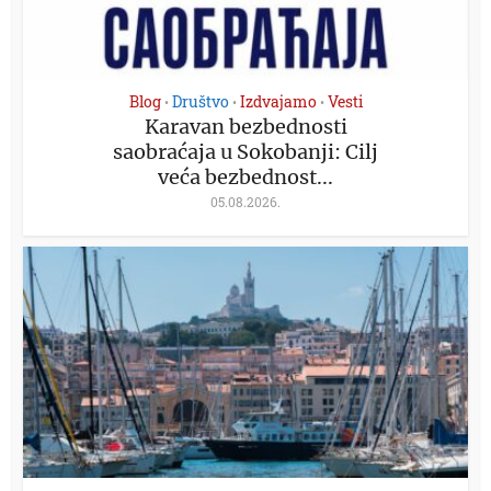
Blog
Društvo
Izdvajamo
Vesti
•
•
•
Karavan bezbednosti
saobraćaja u Sokobanji: Cilj
veća bezbednost...
05.08.2026.