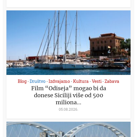
Blog
Društvo
Izdvajamo
Kultura
Vesti
Zabava
•
•
•
•
•
Film “Odiseja” mogao bi da
donese Siciliji više od 500
miliona...
05.08.2026.