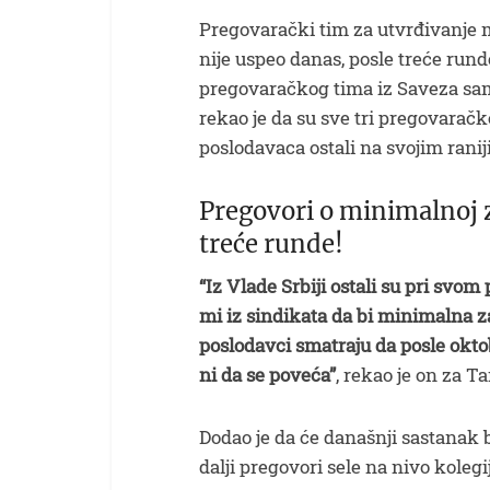
Pregovarački tim za utvrđivanje m
nije uspeo danas, posle treće run
pregovaračkog tima iz Saveza sam
rekao je da su sve tri pregovaračk
poslodavaca ostali na svojim rani
Pregovori o minimalnoj z
treće runde!
“Iz Vlade Srbiji ostali su pri svo
mi iz sindikata da bi minimalna z
poslodavci smatraju da posle okto
ni da se poveća”
, rekao je on za Ta
Dodao je da će današnji sastanak 
dalji pregovori sele na nivo kole