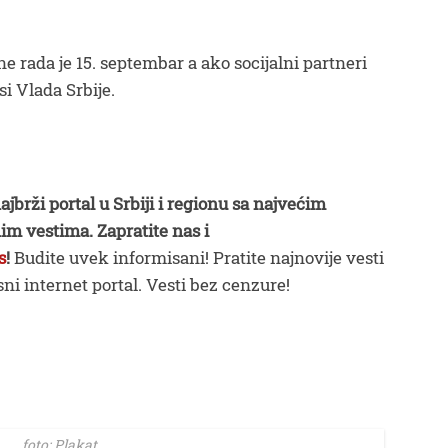
 rada je 15. septembar a ako socijalni partneri
i Vlada Srbije.
ajbrži portal u Srbiji i regionu sa najvećim
im vestima. Zapratite nas i
s
!
Budite uvek informisani! Pratite najnovije vesti
ni internet portal. Vesti bez cenzure!
foto: Plakat