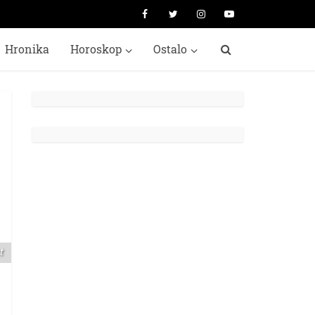
Hronika
Horoskop
Ostalo
t