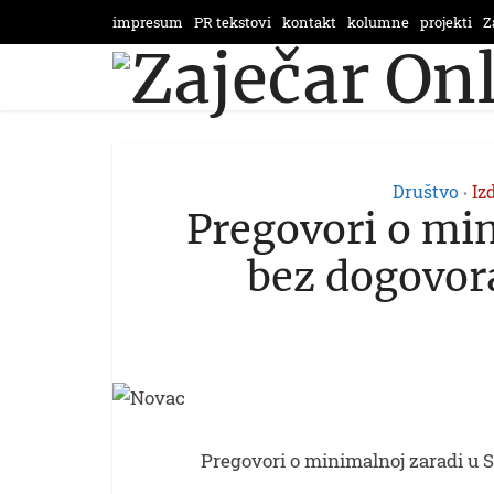
impresum
PR tekstovi
kontakt
kolumne
projekti
Z
Društvo
Iz
•
Pregovori o min
bez dogovora
Pregovori o minimalnoj zaradi u S