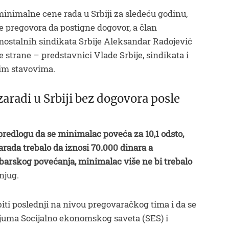
inimalne cene rada u Srbiji za sledeću godinu,
de pregovora da postigne dogovor, a član
ostalnih sindikata Srbije Aleksandar Radojević
e strane – predstavnici Vlade Srbije, sindikata i
jim stavovima.
aradi u Srbiji bez dogovora posle
m predlogu da se minimalac poveća za 10,1 odsto,
arada trebalo da iznosi 70.000 dinara a
barskog povećanja, minimalac više ne bi trebalo
njug.
biti poslednji na nivou pregovaračkog tima i da se
gijuma Socijalno ekonomskog saveta (SES) i