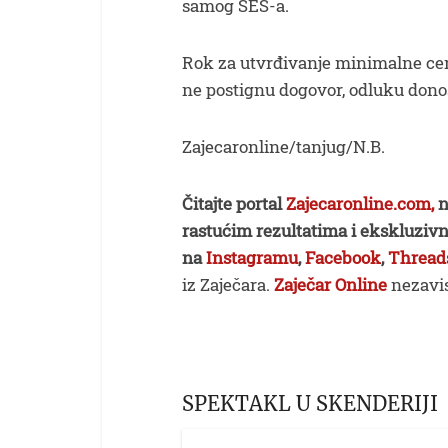
samog SES-a.
Rok za utvrđivanje minimalne cene
ne postignu dogovor, odluku donos
Zajecaronline/tanjug/N.B.
Čitajte portal
Zajecaronline.com,
n
rastućim rezultatima i ekskluzivn
na
Instagramu
,
Facebook
,
Thread
iz Zaječara.
Zaječar Online
nezavis
SPEKTAKL U SKENDERIJI