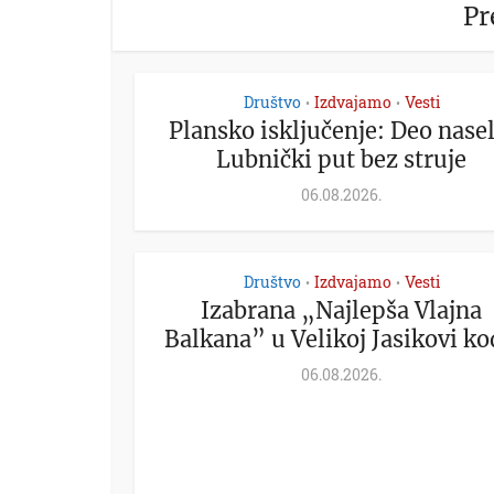
Pr
Društvo
Izdvajamo
Vesti
•
•
Plansko isključenje: Deo nasel
Lubnički put bez struje
06.08.2026.
Društvo
Izdvajamo
Vesti
•
•
Izabrana „Najlepša Vlajna
Balkana” u Velikoj Jasikovi kod
06.08.2026.