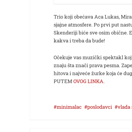
Trio koji obećava Aca Lukas, Mira 
sjajne atmosfere. Po prvi put nast
Skenderiji biće sve osim obične. 
kakva i treba da bude!
Očekuje vas muzički spektakl koji
znaju šta znači prava pesma. Zape
hitova i najveće žurke koja će 
PUTEM
OVOG LINKA
.
minimalac
poslodavci
vlada 