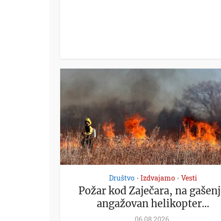
Društvo
Izdvajamo
Vesti
•
•
Požar kod Zaječara, na gašen
angažovan helikopter...
06.08.2026.