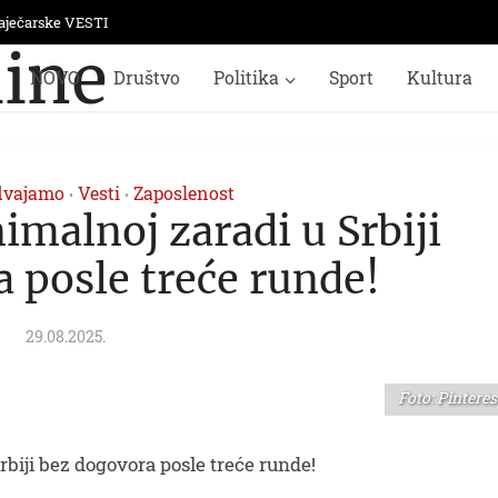
aječarske VESTI
NOVO
Društvo
Politika
Sport
Kultura
dvajamo
Vesti
Zaposlenost
•
•
imalnoj zaradi u Srbiji
 posle treće runde!
29.08.2025.
Foto: Pinteres
rbiji bez dogovora posle treće runde!