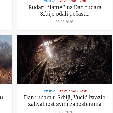
Društvo
Izdvajamo
Vesti
•
•
Rudari “Jame” na Dan rudara
Srbije odali počast...
06.08.2026.
Društvo
Izdvajamo
Vesti
•
•
ju
Dan rudara u Srbiji, Vučić izrazio
zahvalnost svim zaposlenima
06.08.2026.