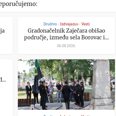
eporučujemo:
Društvo
Izdvajamo
Vesti
•
•
ja
Gradonačelnik Zaječara obišao
područje, između sela Borovac i...
06.08.2026.
...