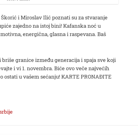
Škorić i Miroslav Ilić poznati su za stvaranje
upiće zajedno na istoj bini! Kafanska noć u
Emotivna, energična, glasna i raspevana. Baš
 briše granice između generacija i spaja sve koji
vajte i vi 1. novembra. Biće ovo veče najvećih
dugo ostati u vašem sećanju! KARTE PRONAĐITE
srbije