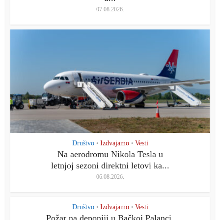
07.08.2026.
Društvo
Izdvajamo
Vesti
•
•
Na aerodromu Nikola Tesla u
letnjoj sezoni direktni letovi ka...
06.08.2026.
Društvo
Izdvajamo
Vesti
•
•
Požar na deponiji u Bačkoj Palanci,