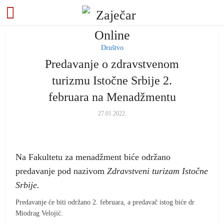
Društvo
Predavanje o zdravstvenom
turizmu Istočne Srbije 2.
februara na Menadžmentu
27.01.2022.
Na Fakultetu za menadžment biće održano
predavanje pod nazivom
Zdravstveni turizam Istočne
Srbije.
Predavanje će biti održano 2. februara, a predavač istog biće dr
Miodrag Velojić.