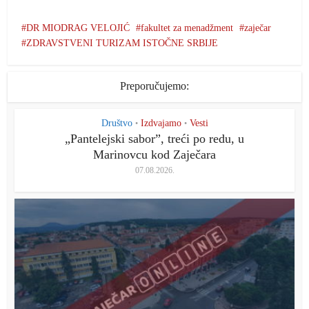
DR MIODRAG VELOJIĆ
fakultet za menadžment
zaječar
ZDRAVSTVENI TURIZAM ISTOČNE SRBIJE
Preporučujemo:
Društvo
Izdvajamo
Vesti
•
•
„Pantelejski saborˮ, treći po redu, u
Marinovcu kod Zaječara
07.08.2026.