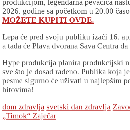
produkcijom, legendarna pevačica nastu
2026. godine sa početkom u 20.00 čas
MOŽETE KUPITI OVDE.
Lepa će pred svoju publiku izaći 16. ap
a tada će Plava dvorana Sava Centra da s
Hype produkcija planira produkcijski 
sve što je dosad rađeno. Publika koja je
pesme sigurno će uživati u najlepšim 
hitovima!
dom zdravlja
svetski dan zdravlja
Zavod
„Timok“ Zaječar