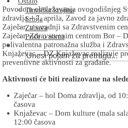
Ostalo
Povodom obeležavanja ovogodišnjeg S
Timočka krajina
zdravlja – 7. aprila, Zavod za javno zd
Srbija
Zaječar, u saradnji sa Zdravstvenim ce
Zabava
Zaječar, Zdravstvenim centrom Bor – 
Priče u nama
polivalentna patronažna služba i Zdra
Knjaževac – DZ Knjaževac realizuje p
preventivne aktivnosti za građane.
Aktivnosti će biti realizovane na sle
Zaječar – hol Doma zdravlja, od 10
časova
Knjaževac – Dom kulture (mala sala
12:00 časova