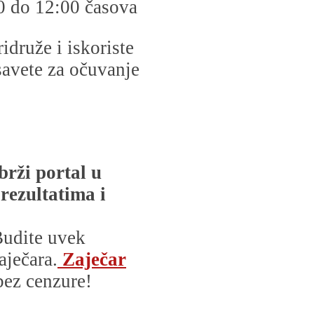
0 do 12:00 časova
idruže i iskoriste
 savete za očuvanje
brži portal u
 rezultatima i
udite uvek
aječara.
Zaječar
 bez cenzure!