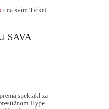
s
i na svim Ticket
U SAVA
prema spektakl za
 prestižnom Hype