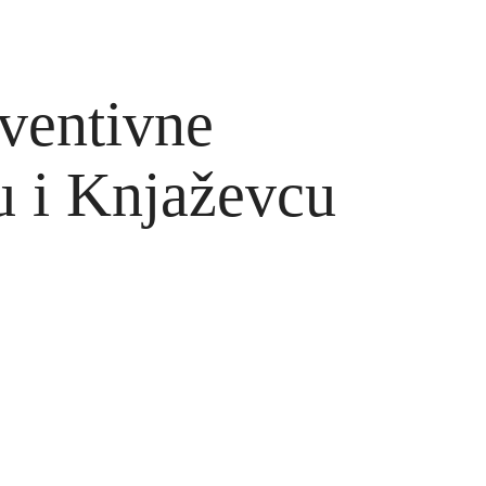
ventivne
u i Knjaževcu