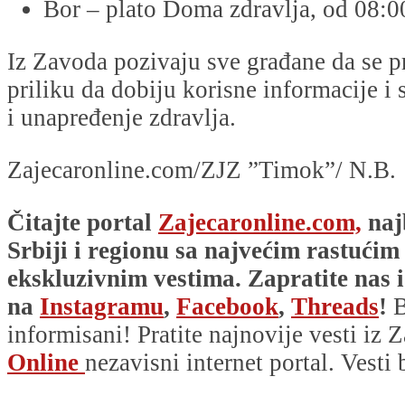
Bor – plato Doma zdravlja, od 08:0
Iz Zavoda pozivaju sve građane da se pr
priliku da dobiju korisne informacije i
i unapređenje zdravlja.
Zajecaronline.com/ZJZ ”Timok”/ N.B.
Čitajte portal
Zajecaronline.com,
naj
Srbiji i regionu sa najvećim rastućim
ekskluzivnim vestima. Zapratite nas i
na
Instagramu
,
Facebook
,
Threads
!
B
informisani! Pratite najnovije vesti iz Z
Online
nezavisni internet portal. Vesti