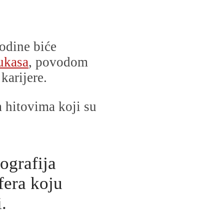
odine biće
ukasa
, povodom
karijere.
m hitovima koji su
ografija
fera koju
.