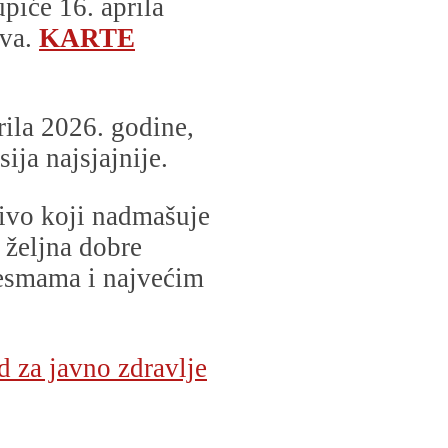
piće 16. aprila
ova.
KARTE
rila 2026. godine,
ija najsjajnije.
nivo koji nadmašuje
 željna dobre
pesmama i najvećim
 za javno zdravlje