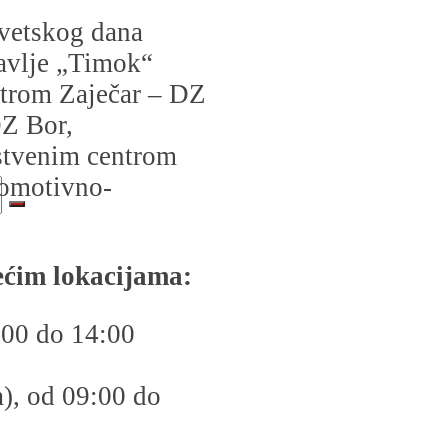
vetskog dana
ravlje „Timok“
ntrom Zaječar – DZ
DZ Bor,
vstvenim centrom
romotivno-
dećim lokacijama:
:00 do 14:00
), od 09:00 do