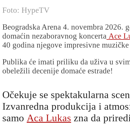
Foto: HypeTV
Beogradska Arena 4. novembra 2026. g
domaćin nezaboravnog koncerta
Ace L
40 godina njegove impresivne muzičke 
Publika će imati priliku da uživa u svi
obeležili decenije domaće estrade!
Očekuje se spektakularna scen
Izvanredna produkcija i atmos
samo
Aca Lukas
zna da priredi