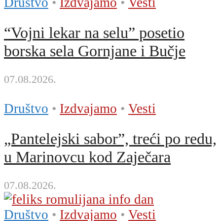
Društvo
•
Izdvajamo
•
Vesti
“Vojni lekar na selu” posetio
borska sela Gornjane i Bučje
07.08.2026.
Društvo
•
Izdvajamo
•
Vesti
„Pantelejski saborˮ, treći po redu,
u Marinovcu kod Zaječara
07.08.2026.
Društvo
•
Izdvajamo
•
Vesti