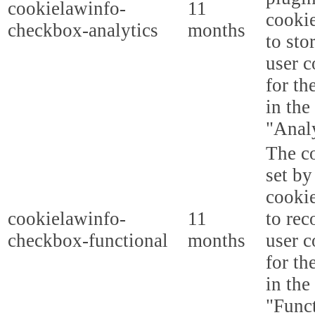
cookielawinfo-
11
cookie
checkbox-analytics
months
to sto
user c
for th
in the
"Analy
The co
set b
cooki
cookielawinfo-
11
to rec
checkbox-functional
months
user c
for th
in the
"Funct