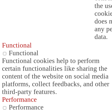
the us
cookie
does n
any p
data.
Functional
Functional
Functional cookies help to perform
certain functionalities like sharing the
content of the website on social media
platforms, collect feedbacks, and other
third-party features.
Performance
Performance