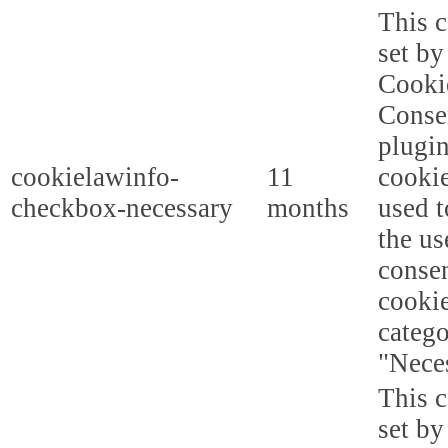
This c
set b
Cooki
Conse
plugi
cookielawinfo-
11
cookie
checkbox-necessary
months
used t
the us
consen
cookie
categ
"Nece
This c
set b