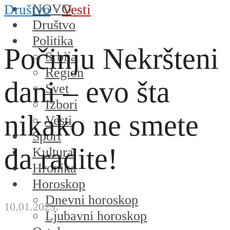
NOVO
Društvo
•
Vesti
Društvo
Politika
Počinju Nekršteni
Srbija
Region
dani – evo šta
Svet
Izbori
nikako ne smete
Vesti
Sport
da radite!
Kultura
Hronika
Horoskop
Dnevni horoskop
10.01.2025.
Ljubavni horoskop