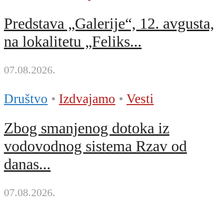
Predstava „Galerije“, 12. avgusta,
na lokalitetu „Feliks...
07.08.2026.
Društvo
•
Izdvajamo
•
Vesti
Zbog smanjenog dotoka iz
vodovodnog sistema Rzav od
danas...
07.08.2026.