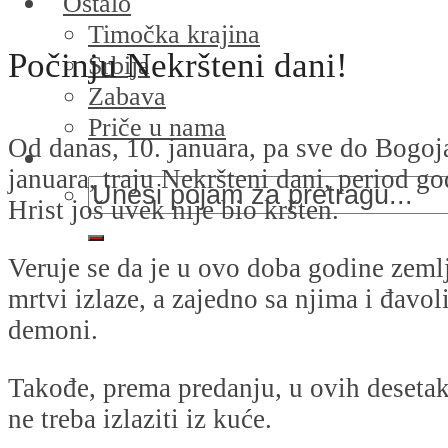
Ostalo
Timočka krajina
Počinju Nekršteni dani!
Srbija
Zabava
Priče u nama
Od danas, 10. januara, pa sve do Bogoja
januara, traju Nekršteni dani, period g
Hrist još uvek nije bio kršten.
Veruje se da je u ovo doba godine zeml
mrtvi izlaze, a zajedno sa njima i đavoli
demoni.
Takođe, prema predanju, u ovih deseta
ne treba izlaziti iz kuće.