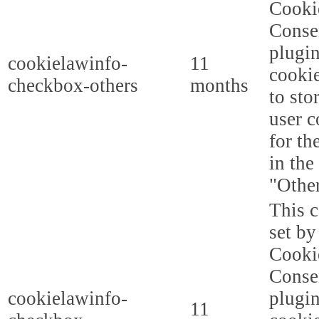
Cooki
Conse
plugi
cookielawinfo-
11
cookie
checkbox-others
months
to sto
user c
for th
in the
"Other
This c
set b
Cooki
Conse
cookielawinfo-
plugi
11