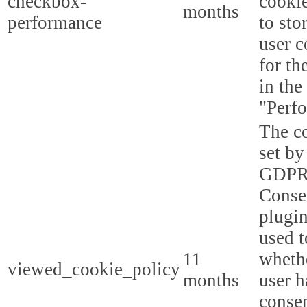
checkbox-
cookie
months
performance
to sto
user c
for th
in the
"Perf
The co
set by
GDPR
Conse
plugin
used t
11
whethe
viewed_cookie_policy
months
user h
consen