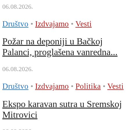
06.08.2026.
Društvo
•
Izdvajamo
•
Vesti
Požar na deponiji u Bačkoj
Palanci, proglašena vanredna...
06.08.2026.
Društvo
•
Izdvajamo
•
Politika
•
Vesti
Ekspo karavan sutra u Sremskoj
Mitrovici