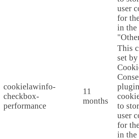
user c
for th
in the
"Other
This c
set b
Cooki
Conse
cookielawinfo-
plugi
11
checkbox-
cookie
months
performance
to sto
user c
for th
in the