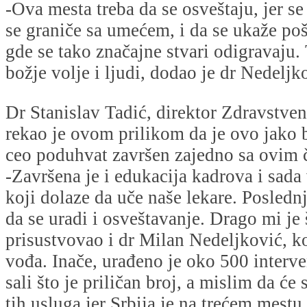
-Ova mesta treba da se osveštaju, jer se 
se graniče sa umećem, i da se ukaže po
gde se tako značajne stvari odigravaju.
božje volje i ljudi, dodao je dr Nedeljk
Dr Stanislav Tadić, direktor Zdravstven
rekao je ovom prilikom da je ovo jako bi
ceo poduhvat završen zajedno sa ovim 
-Završena je i edukacija kadrova i sada
koji dolaze da uče naše lekare. Poslednj
da se uradi i osveštavanje. Drago mi je
prisustvovao i dr Milan Nedeljković, koj
vođa. Inače, urađeno je oko 500 interv
sali što je priličan broj, a mislim da će 
tih usluga jer Srbija je na trećem mestu