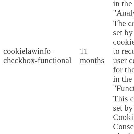
in the
"Analy
The co
set b
cooki
cookielawinfo-
11
to rec
checkbox-functional
months
user c
for th
in the
"Funct
This c
set b
Cooki
Conse