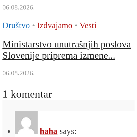
06.08.2026.
Društvo
•
Izdvajamo
•
Vesti
Ministarstvo unutrašnjih poslova
Slovenije priprema izmene...
06.08.2026.
1 komentar
haha
says: