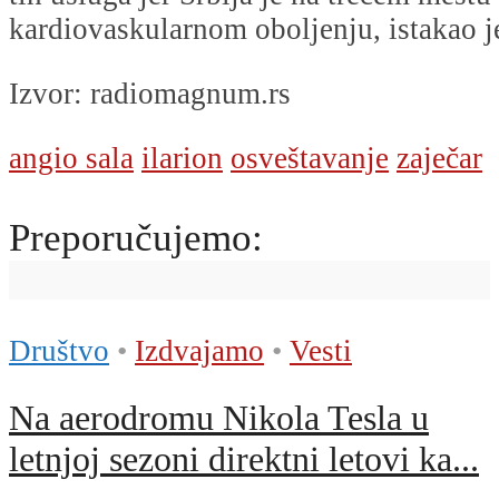
kardiovaskularnom oboljenju, istakao je
Izvor: radiomagnum.rs
angio sala
ilarion
osveštavanje
zaječar
Preporučujemo:
Društvo
•
Izdvajamo
•
Vesti
Na aerodromu Nikola Tesla u
letnjoj sezoni direktni letovi ka...