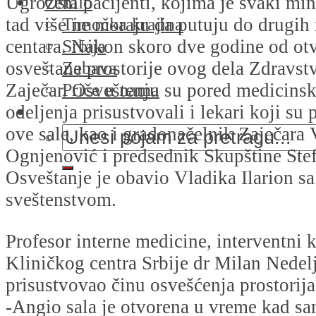
Ostalo
Ugroženi pacijenti, kojima je svaki min
Timočka krajina
tad više ne moraju da putuju do drugih
Srbija
centara. Nakon skoro dve godine od otv
Zabava
osveštane prostorije ovog dela Zdravst
Priče u nama
Zaječar. Osveštenju su pored medicinsk
odeljenja prisustvovali i lekari koji su
ove sale, kao i gradonačelnik Zaječara 
Ognjenović i predsednik Skupštine Ste
Osveštanje je obavio Vladika Ilarion s
sveštenstvom.
Profesor interne medicine, interventni 
Kliničkog centra Srbije dr Milan Nedel
prisustvovao činu osvešćenja prostorija
-Angio sala je otvorena u vreme kad sa