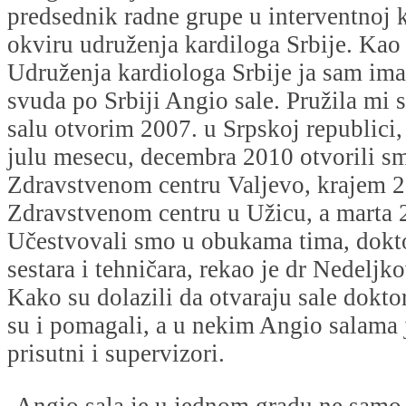
predsednik radne grupe u interventnoj k
okviru udruženja kardiloga Srbije. Kao
Udruženja kardiologa Srbije ja sam ima
svuda po Srbiji Angio sale. Pružila mi s
salu otvorim 2007. u Srpskoj republici,
julu mesecu, decembra 2010 otvorili sm
Zdravstvenom centru Valjevo, krajem 
Zdravstvenom centru u Užicu, a marta 
Učestvovali smo u obukama tima, dokt
sestara i tehničara, rekao je dr Nedeljko
Kako su dolazili da otvaraju sale doktor
su i pomagali, a u nekim Angio salama 
prisutni i supervizori.
-Angio sala je u jednom gradu ne samo