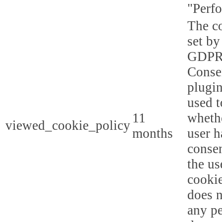
"Perf
The co
set by
GDPR
Conse
plugin
used t
11
whethe
viewed_cookie_policy
months
user h
consen
the us
cookie
does n
any p