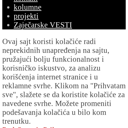
kolumne
projekti
Zaječarske VESTI
Ovaj sajt koristi kolačiće radi
neprekidnih unapređenja na sajtu,
pružajući bolju funkcionalnost i
korisničko iskustvo, za analizu
korišćenja internet stranice i u
reklamne svrhe. Klikom na "Prihvatam
sve", slažete se da koristite kolačiće za
navedene svrhe. Možete promeniti
podešavanja kolačića u bilo kom
trenutku.