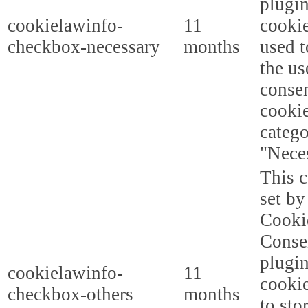
plugi
cookielawinfo-
11
cookie
checkbox-necessary
months
used t
the us
consen
cookie
categ
"Nece
This c
set b
Cooki
Conse
plugi
cookielawinfo-
11
cookie
checkbox-others
months
to sto