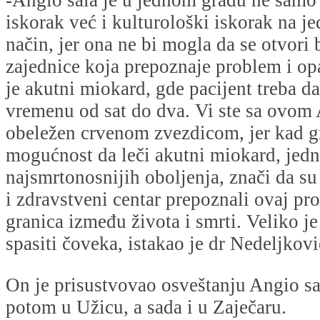
iskorak već i kulturološki iskorak na j
način, jer ona ne bi mogla da se otvori 
zajednice koja prepoznaje problem i op
je akutni miokard, gde pacijent treba da
vremenu od sat do dva. Vi ste sa ovom
obeležen crvenom zvezdicom, jer kad gr
mogućnost da leči akutni miokard, jed
najsmrtonosnijih oboljenja, znači da su
i zdravstveni centar prepoznali ovaj pro
granica između života i smrti. Veliko j
spasiti čoveka, istakao je dr Nedeljkovi
On je prisustvovao osveštanju Angio sa
potom u Užicu, a sada i u Zaječaru.