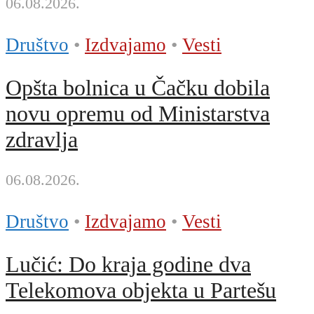
06.08.2026.
Društvo
•
Izdvajamo
•
Vesti
Opšta bolnica u Čačku dobila
novu opremu od Ministarstva
zdravlja
06.08.2026.
Društvo
•
Izdvajamo
•
Vesti
Lučić: Do kraja godine dva
Telekomova objekta u Partešu