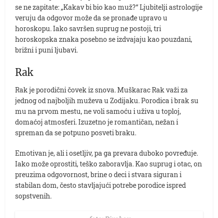
se ne zapitate: „Kakav bi bio kao muž?“ Ljubitelji astrologije
veruju da odgovor može da se pronađe upravo u
horoskopu. Iako savršen suprug ne postoji, tri
horoskopska znaka posebno se izdvajaju kao pouzdani,
brižni i puni ljubavi.
Rak
Rak je porodični čovek iz snova. Muškarac Rak važi za
jednog od najboljih muževa u Zodijaku. Porodica i brak su
mu na prvom mestu, ne voli samoću i uživa u toploj,
domaćoj atmosferi. Izuzetno je romantičan, nežan i
spreman da se potpuno posveti braku.
Emotivan je, ali i osetljiv, pa ga prevara duboko povređuje.
Iako može oprostiti, teško zaboravlja. Kao suprug i otac, on
preuzima odgovornost, brine o deci i stvara siguran i
stabilan dom, često stavljajući potrebe porodice ispred
sopstvenih.