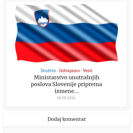
Društvo
Izdvajamo
Vesti
•
•
Ministarstvo unutrašnjih
poslova Slovenije priprema
izmene...
06.08.2026.
Dodaj komentar