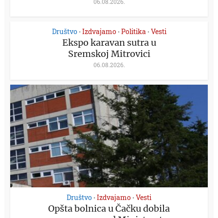
06.08.2026.
Društvo
Izdvajamo
Politika
Vesti
•
•
•
Ekspo karavan sutra u
Sremskoj Mitrovici
06.08.2026.
Društvo
Izdvajamo
Vesti
•
•
Opšta bolnica u Čačku dobila