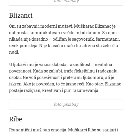
foto: Pixabay
Blizanci
Oni su zabavni i moderni muževi. Muškarac Blizanac je
optimista, komunikativan i večito mlad duhom. Sa njim
nikada nije dosadno – odličan je sagovornik, šarmantan i
uvek pun ideja. Nije klasični mačo tip, ali zna šta želi i šta
nudi.
U ljubavi mu je važna sloboda, raznolikost i mentalna
povezanost. Kada se zaljubi, traže fleksibilnu i radoznalu
osobu. Ne voli posesivnost i preteranu ljubomoru, ali je
iskren. Ako je povređen, to će jasno reći. Kao otac, Blizanac
postaje razigran, kreativan i pun razumevanja.
foto: pixabay
Ribe
Romantični muž pun emocija. Muškarci Ribe su sanjari i