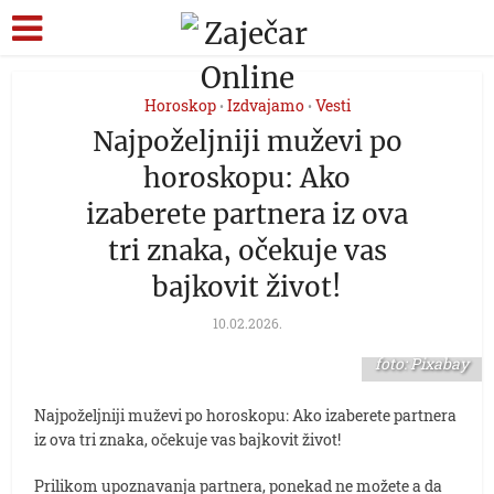
Horoskop
Izdvajamo
Vesti
•
•
Najpoželjniji muževi po
horoskopu: Ako
izaberete partnera iz ova
tri znaka, očekuje vas
bajkovit život!
10.02.2026.
foto: Pixabay
Najpoželjniji muževi po horoskopu: Ako izaberete partnera
iz ova tri znaka, očekuje vas bajkovit život!
Prilikom upoznavanja partnera, ponekad ne možete a da