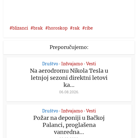
blizanci
brak
horoskop
rak
ribe
Preporučujemo:
Društvo
Izdvajamo
Vesti
•
•
Na aerodromu Nikola Tesla u
letnjoj sezoni direktni letovi
ka...
06.08.2026.
Društvo
Izdvajamo
Vesti
•
•
Požar na deponiji u Bačkoj
Palanci, proglašena
vanredna...