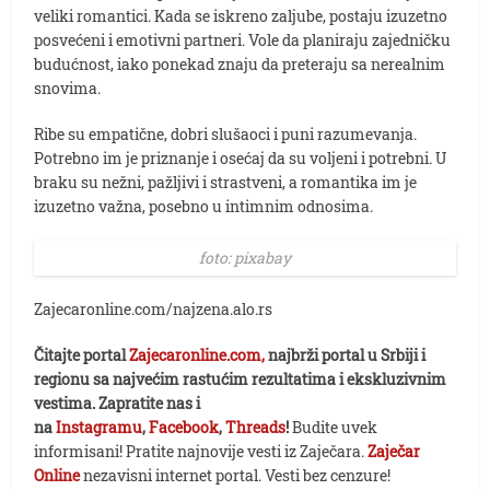
veliki romantici. Kada se iskreno zaljube, postaju izuzetno
posvećeni i emotivni partneri. Vole da planiraju zajedničku
budućnost, iako ponekad znaju da preteraju sa nerealnim
snovima.
Ribe su empatične, dobri slušaoci i puni razumevanja.
Potrebno im je priznanje i osećaj da su voljeni i potrebni. U
braku su nežni, pažljivi i strastveni, a romantika im je
izuzetno važna, posebno u intimnim odnosima.
foto: pixabay
Zajecaronline.com/najzena.alo.rs
Čitajte portal
Zajecaronline.com,
najbrži portal u Srbiji i
regionu sa najvećim rastućim rezultatima i ekskluzivnim
vestima. Zapratite nas i
na
Instagramu
,
Facebook
,
Threads
!
Budite uvek
informisani! Pratite najnovije vesti iz Zaječara.
Zaječar
Online
nezavisni internet portal. Vesti bez cenzure!