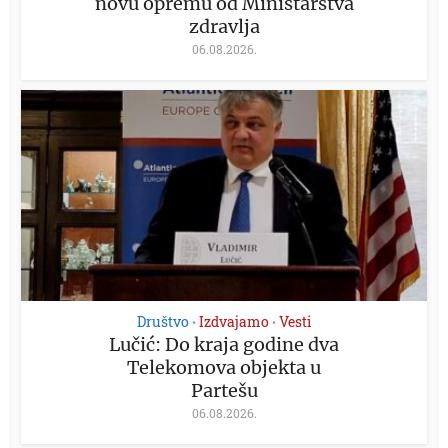
novu opremu od Ministarstva
zdravlja
06.08.2026.
Društvo
Izdvajamo
Vesti
•
•
Lučić: Do kraja godine dva
Telekomova objekta u
Partešu
06.08.2026.