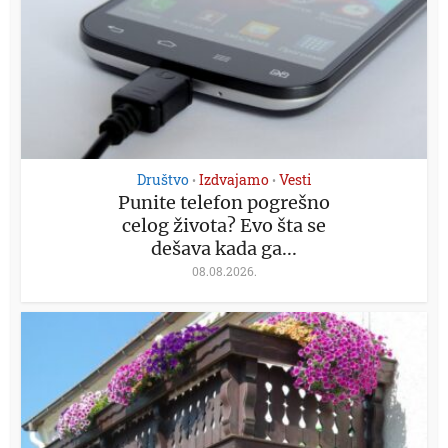
Društvo
Izdvajamo
Vesti
•
•
Punite telefon pogrešno
celog života? Evo šta se
dešava kada ga...
08.08.2026.