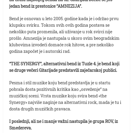
jedan bend iz prestonice “AMNEZIJA”.
Bend je osnovan u leto 2005. godine kada je i održao prvu
klupsku svirku. Tokom svih ovih godina postava se
nekoliko puta promenila, ali uživanje u rok svirci nije
prošlo. Amnezija je nastupala u skoro svim beogradskim
klubovima izvodeći domaće rok hitove, a pre nekoliko
godina započet je i autorski rad.
“THE SYNERGY”, alternativni bend iz Tuzle 4. je bend koji
se druge večeri Gitarijade predstavili zaječarskoj publici.
Pesma i stil muzike koju bend predstavlja je u startu
pobrala dosta pozitivnih kritika kao „osveženje“ na
muzičkoj sceni. Vrsta muzike koju svira bend «the
Synergy» najviše naginje na alternativni rock, mada je tu i
dosta drugih muzičkih pravaca.
I poslednji, ali ne i manje važni nastupila je grupa ROV, iz
Smedereva.