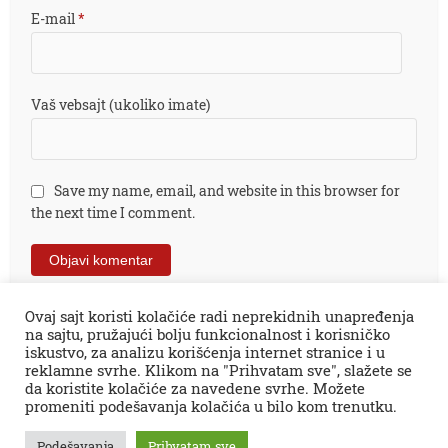
E-mail
*
Vaš vebsajt (ukoliko imate)
Save my name, email, and website in this browser for
the next time I comment.
Ovaj sajt koristi kolačiće radi neprekidnih unapređenja
na sajtu, pružajući bolju funkcionalnost i korisničko
iskustvo, za analizu korišćenja internet stranice i u
reklamne svrhe. Klikom na "Prihvatam sve", slažete se
da koristite kolačiće za navedene svrhe. Možete
promeniti podešavanja kolačića u bilo kom trenutku.
Sva prava zadržana © 2026.
Zaječar Online
impresum
PR tekstovi
kontakt
kolumne
projekti
Podešavanja
Prihvatam sve