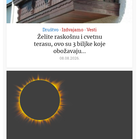
Društvo
Izdvajamo
Vesti
•
•
Želite raskošnu i cvetnu
terasu, ovo su 3 biljke koje
obožavaju...
08.08.2026.