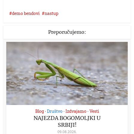
demo bendovi
nastup
Preporučujemo:
Blog
Društvo
Izdvajamo
Vesti
•
•
•
NAJEZDA BOGOMOLJKI U
SRBIJI!
09.08.2026.