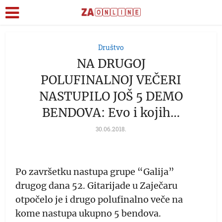
Društvo
NA DRUGOJ
POLUFINALNOJ VEČERI
NASTUPILO JOŠ 5 DEMO
BENDOVA: Evo i kojih…
30.06.2018.
Po završetku nastupa grupe “Galija”
drugog dana 52. Gitarijade u Zaječaru
otpočelo je i drugo polufinalno veče na
kome nastupa ukupno 5 bendova.