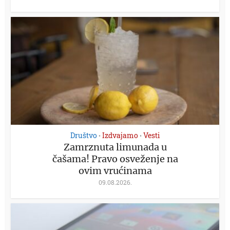
Društvo
Izdvajamo
Vesti
•
•
Zamrznuta limunada u
čašama! Pravo osveženje na
ovim vrućinama
09.08.2026.