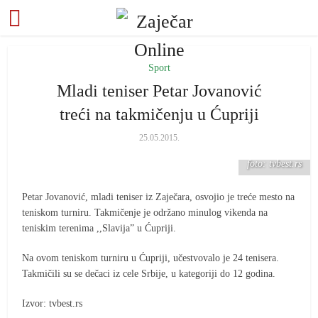
Sport
Mladi teniser Petar Jovanović
treći na takmičenju u Ćupriji
25.05.2015.
foto: tvbest.rs
Petar Jovanović, mladi teniser iz Zaječara, osvojio je treće mesto na
teniskom turniru. Takmičenje je održano minulog vikenda na
teniskim terenima ,,Slavija” u Ćupriji.
Na ovom teniskom turniru u Ćupriji, učestvovalo je 24 tenisera.
Takmičili su se dečaci iz cele Srbije, u kategoriji do 12 godina.
Izvor: tvbest.rs