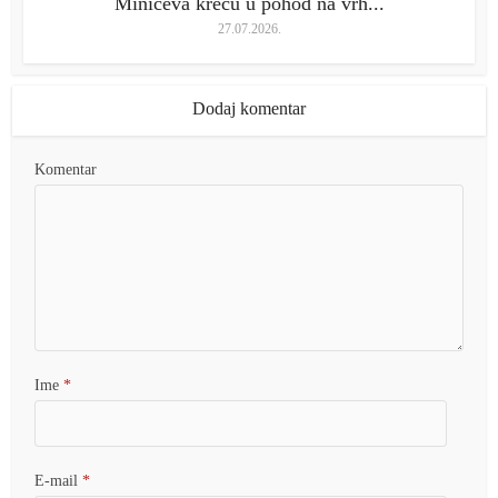
Minićeva kreću u pohod na vrh...
27.07.2026.
Dodaj komentar
Komentar
Ime
*
E-mail
*