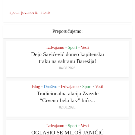
petar jovanović
tenis
Preporučujemo:
Izdvajamo
Sport
Vesti
•
•
Dejo Savićević doneo kapitensku
traku na sahranu Baresija!
04.08.2026.
Blog
Društvo
Izdvajamo
Sport
Vesti
•
•
•
•
Tradicionalna akcija Zvezde
“Crveno-bela krv” biće...
02.08.2026.
Izdvajamo
Sport
Vesti
•
•
OGLASIO SE MILOŠ JANIČIĆ