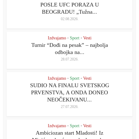
POSLE UFC PORAZA U
BEOGRADU! „Tužna...
02.08.2026.
Izdvajamo
Sport
Vesti
•
•
Turnir “Dođi na pesak” – najbolja
odbojka na...
28.07.2026.
Izdvajamo
Sport
Vesti
•
•
SUDIO NA FINALU SVETSKOG
PRVENSTVA, A ONDA DONEO
NEOČEKIVANU...
27.07.2026.
Izdvajamo
Sport
Vesti
•
•
Ambiciozan start Mladosti! Iz