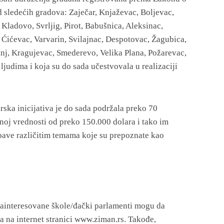
 sledećih gradova: Zaječar, Knjaževac, Boljevac,
Kladovo, Svrljig, Pirot, Babušnica, Aleksinac,
 Ćićevac, Varvarin, Svilajnac, Despotovac, Žagubica,
nj, Kragujevac, Smederevo, Velika Plana, Požarevac,
ljudima i koja su do sada učestvovala u realizaciji
ska inicijativa je do sada podržala preko 70
noj vrednosti od preko 150.000 dolara i tako im
bave različitim temama koje su prepoznate kao
zainteresovane škole/đački parlamenti mogu da
 na internet stranici www.ziman.rs. Takođe,