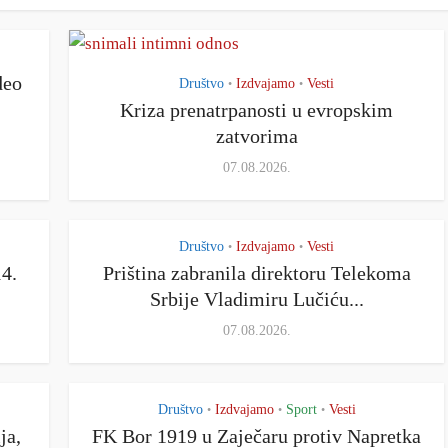
deo
Društvo
Izdvajamo
Vesti
•
•
Kriza prenatrpanosti u evropskim
zatvorima
07.08.2026.
Društvo
Izdvajamo
Vesti
•
•
14.
Priština zabranila direktoru Telekoma
Srbije Vladimiru Lučiću...
07.08.2026.
Društvo
Izdvajamo
Sport
Vesti
•
•
•
ja,
FK Bor 1919 u Zaječaru protiv Napretka