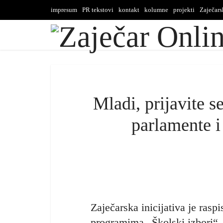
impresum
PR tekstovi
kontakt
kolumne
projekti
Zaječar
Mladi, prijavite s
parlamente i
Zaječarska inicijativa je ras
programima „Školski izbori“,