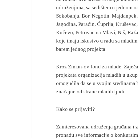
udruženjima, sa sedištem u jednom od
Sokobanja, Bor, Negotin, Majdanpek, 
Jagodina, Paraćin, Ćuprija, Kruševac,
Kučevo, Petrovac na Mlavi, Niš, Raža
koje imaju iskustvo u radu sa mladim 
barem jednog projekta.
Kroz Ziman-ov fond za mlade, Zaječar
projekata organizacija mladih u ukup
omogućila da se u svojim sredinama 
značajne od strane mladih ljudi.
Kako se prijaviti?
Zainteresovana udruženja građana i 
pronađu sve informacije o konkursima