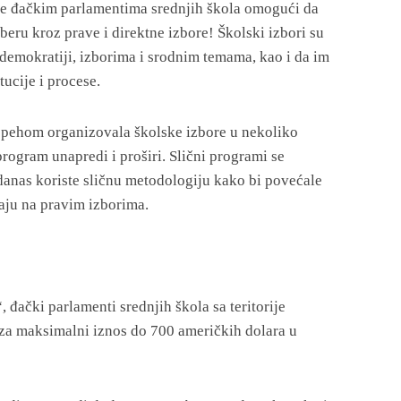
 se đačkim parlamentima srednjih škola omogući da
eru kroz prave i direktne izbore! Školski izbori su
demokratiji, izborima i srodnim temama, kao i da im
ucije i procese.
 uspehom organizovala školske izbore u nekoliko
program unapredi i proširi. Slični programi se
danas koriste sličnu metodologiju kako bi povećale
saju na pravim izborima.
đački parlamenti srednjih škola sa teritorije
za maksimalni iznos do 700 američkih dolara u