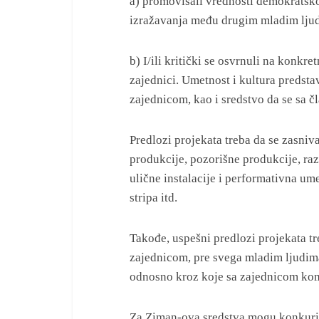
a) promovisali vrednosti demokratsko
izražavanja među drugim mladim lju
b) I/ili kritički se osvrnuli na konkr
zajednici. Umetnost i kultura predst
zajednicom, kao i sredstvo da se sa 
Predlozi projekata treba da se zasni
produkcije, pozorišne produkcije, razli
ulične instalacije i performativna um
stripa itd.
Takođe, uspešni predlozi projekata tre
zajednicom, pre svega mladim ljudima
odnosno kroz koje sa zajednicom kom
Za Ziman-ova sredstva mogu konkuri