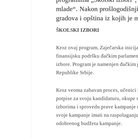
mlade“. Nakon prošlogodišnj
gradova i opština iz kojih je 
ŠKOLSKI IZBORI
Kroz ovaj program, Zaječarska inicij
finansijsku podršku đačkim parlament
izbore. Program je namenjen đačkim pa
Republike Srbije.
Kroz veoma zabavan proces, učenici i 
potpise za svoju kandidaturu, okupe 
izborima i sprovedu prave kampanje u
svoje kampanje imati na raspolaganju
odobrenog budžeta kampanje.