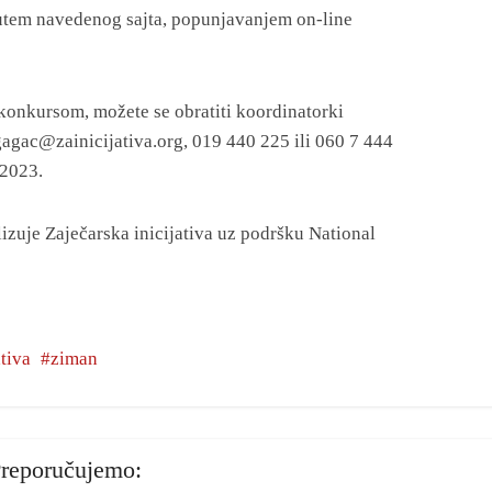
 putem navedenog sajta, popunjavanjem on-line
 konkursom, možete se obratiti koordinatorki
agac@zainicijativa.org, 019 440 225 ili 060 7 444
 2023.
zuje Zaječarska inicijativa uz podršku National
ativa
ziman
reporučujemo: