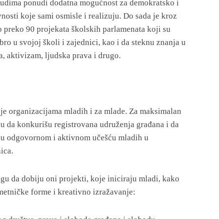
ljudima ponudi dodatna mogućnost za demokratsko i
nosti koje sami osmisle i realizuju. Do sada je kroz
 preko 90 projekata školskih parlamenata koji su
o u svojoj školi i zajednici, kao i da steknu znanja u
, aktivizam, ljudska prava i drugo.
e organizacijama mladih i za mlade. Za maksimalan
u da konkurišu registrovana udruženja građana i da
su odgovornom i aktivnom učešću mladih u
ica.
 da dobiju oni projekti, koje iniciraju mladi, kako
umetničke forme i kreativno izražavanje: