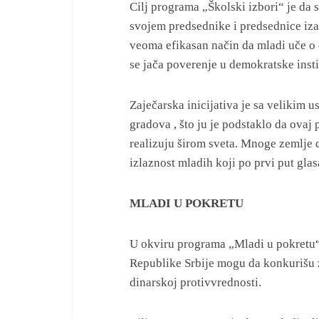
Cilj programa „Školski izbori“ je da
svojem predsednike i predsednice izab
veoma efikasan način da mladi uče o 
se jača poverenje u demokratske instit
Zaječarska inicijativa je sa velikim
gradova , što ju je podstaklo da ovaj 
realizuju širom sveta. Mnoge zemlje 
izlaznost mladih koji po prvi put gla
MLADI U POKRETU
U okviru programa „Mladi u pokretu“, 
Republike Srbije mogu da konkurišu 
dinarskoj protivvrednosti.