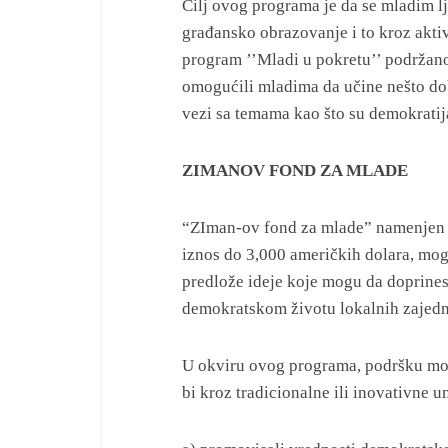
Cilj ovog programa je da se mladim 
građansko obrazovanje i to kroz aktiv
program ’’Mladi u pokretu’’ podržano
omogućili mladima da učine nešto dobr
vezi sa temama kao što su demokratija
ZIMANOV FOND ZA MLADE
“ZIman-ov fond za mlade” namenjen j
iznos do 3,000 američkih dolara, mog
predlože ideje koje mogu da doprine
demokratskom životu lokalnih zajedn
U okviru ovog programa, podršku mogu
bi kroz tradicionalne ili inovativne 