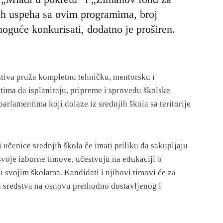
ih uspeha sa ovim programima, broj
moguće konkurisati, dodatno je proširen.
ativa pruža kompletnu tehničku, mentorsku i
ima da isplaniraju, pripreme i sprovedu školske
rlamentima koji dolaze iz srednjih škola sa teritorije
učenice srednjih škola će imati priliku da sakupljaju
svoje izborne timove, učestvuju na edukaciji o
 svojim školama. Kandidati i njihovi timovi će za
 sredstva na osnovu prethodno dostavljenog i