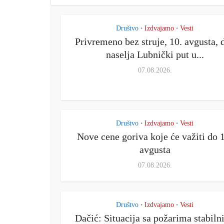
Društvo
Izdvajamo
Vesti
•
•
Privremeno bez struje, 10. avgusta, 
naselja Lubnički put u...
07.08.2026.
Društvo
Izdvajamo
Vesti
•
•
Nove cene goriva koje će važiti do 
avgusta
07.08.2026.
Društvo
Izdvajamo
Vesti
•
•
Dačić: Situacija sa požarima stabilni