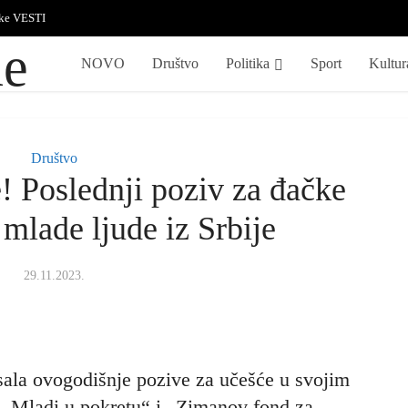
ske VESTI
NOVO
Društvo
Politika
Sport
Kultur
Društvo
e! Poslednji poziv za đačke
 mlade ljude iz Srbije
29.11.2023.
pisala ovogodišnje pozive za učešće u svojim
 „Mladi u pokretu“ i „Zimanov fond za