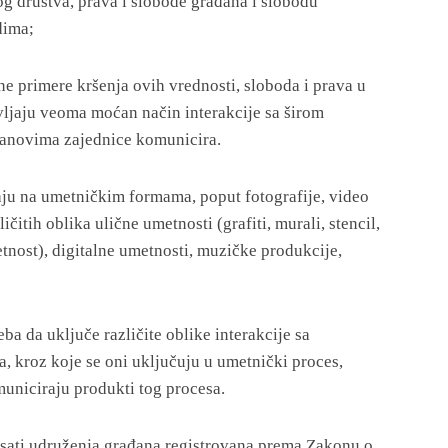
g društva, prava i slobode građana i slobodu
dima;
etne primere kršenja ovih vrednosti, sloboda i prava u
avljaju veoma moćan način interakcije sa širom
članovima zajednice komunicira.
vaju na umetničkim formama, poput fotografije, video
čitih oblika ulične umetnosti (grafiti, murali, stencil,
etnost), digitalne umetnosti, muzičke produkcije,
ba da uključe različite oblike interakcije sa
, kroz koje se oni uključuju u umetnički proces,
uniciraju produkti tog procesa.
sati udruženja građana registrovana prema Zakonu o