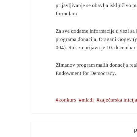
prijavljivanje se obavlja isključivo
formulara.
Za sve dodatne informacije u vezi sa
programa donacija, Dragani Gogev (g
004). Rok za prijavu je 10. decembar
ZImanov program malih donacija reali
Endowment for Democracy.
konkurs
mladi
zaječarska inicij
P