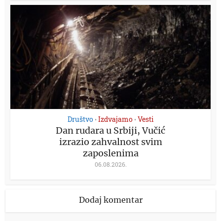
Društvo
Izdvajamo
Vesti
•
•
Dan rudara u Srbiji, Vučić
izrazio zahvalnost svim
zaposlenima
06.08.2026.
Dodaj komentar