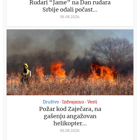
Rudari “Jame” na Dan rudara
Srbije odali počast...
06.08.2026.
Društvo
Izdvajamo
Vesti
•
•
Požar kod Zaječara, na
gašenju angažovan
helikopter...
06.08.2026.