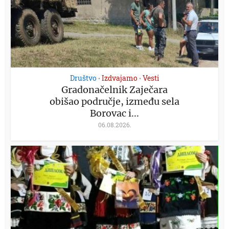
Društvo
Izdvajamo
Vesti
•
•
Gradonačelnik Zaječara
obišao područje, između sela
Borovac i...
06.08.2026.