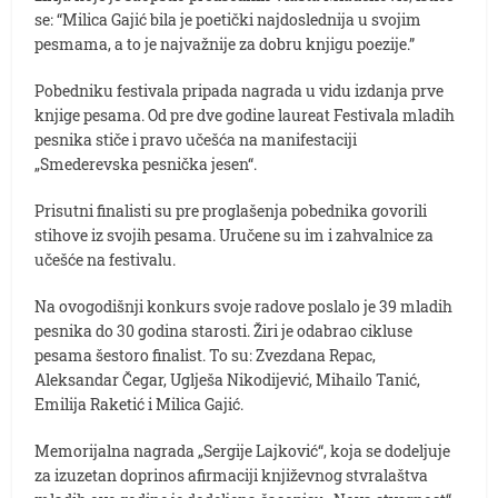
se: “Milica Gajić bila je poetički najdoslednija u svojim
pesmama, a to je najvažnije za dobru knjigu poezije.”
Pobedniku festivala pripada nagrada u vidu izdanja prve
knjige pesama. Od pre dve godine laureat Festivala mladih
pesnika stiče i pravo učešća na manifestaciji
„Smederevska pesnička jesen“.
Prisutni finalisti su pre proglašenja pobednika govorili
stihove iz svojih pesama. Uručene su im i zahvalnice za
učešće na festivalu.
Na ovogodišnji konkurs svoje radove poslalo je 39 mladih
pesnika do 30 godina starosti. Žiri je odabrao cikluse
pesama šestoro finalist. To su: Zvezdana Repac,
Aleksandar Čegar, Uglješa Nikodijević, Mihailo Tanić,
Emilija Raketić i Milica Gajić.
Memorijalna nagrada „Sergije Lajković“, koja se dodeljuje
za izuzetan doprinos afirmaciji književnog stvralaštva