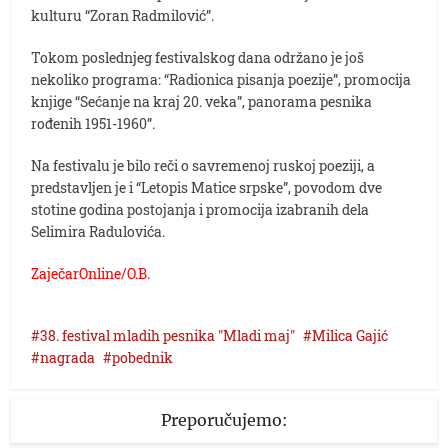
kulturu “Zoran Radmilović”.
Tokom poslednjeg festivalskog dana održano je još
nekoliko programa: “Radionica pisanja poezije”, promocija
knjige “Sećanje na kraj 20. veka”, panorama pesnika
rođenih 1951-1960”.
Na festivalu je bilo reči o savremenoj ruskoj poeziji, a
predstavljen je i “Letopis Matice srpske”, povodom dve
stotine godina postojanja i promocija izabranih dela
Selimira Radulovića.
ZaječarOnline/O.B.
38. festival mladih pesnika "Mladi maj"
Milica Gajić
nagrada
pobednik
Preporučujemo: