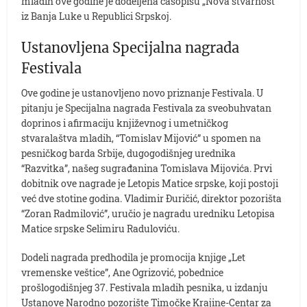
mladih ove godine je dodeljena časopisu „Nova stvarnost“
iz Banja Luke u Republici Srpskoj.
Ustanovljena Specijalna nagrada
Festivala
Ove godine je ustanovljeno novo priznanje Festivala. U
pitanju je Specijalna nagrada Festivala za sveobuhvatan
doprinos i afirmaciju književnog i umetničkog
stvaralaštva mladih, “Tomislav Mijović” u spomen na
pesničkog barda Srbije, dugogodišnjeg urednika
“Razvitka”, našeg sugrađanina Tomislava Mijovića. Prvi
dobitnik ove nagrade je Letopis Matice srpske, koji postoji
već dve stotine godina. Vladimir Đuričić, direktor pozorišta
“Zoran Radmilović”, uručio je nagradu uredniku Letopisa
Matice srpske Selimiru Raduloviću.
Dodeli nagrada predhodila je promocija knjige „Let
vremenske veštice”, Ane Ogrizović, pobednice
prošlogodišnjeg 37. Festivala mladih pesnika, u izdanju
Ustanove Narodno pozorište Timočke Krajine-Centar za