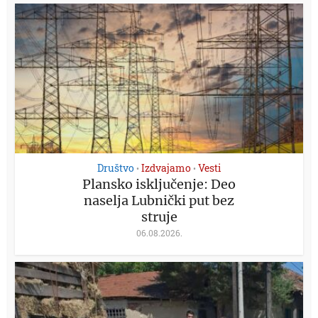
Društvo
Izdvajamo
Vesti
•
•
Plansko isključenje: Deo
naselja Lubnički put bez
struje
06.08.2026.