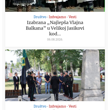
Društvo
Izdvajamo
Vesti
•
•
Izabrana „Najlepša Vlajna
Balkana” u Velikoj Jasikovi
kod...
06.08.2026.
Društvo
Izdvajamo
Vesti
•
•