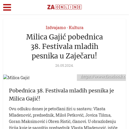
Izdvajamo
Kultura
•
Milica Gajić pobednica
38. Festivala mladih
pesnika u Zaječaru!
foto: Pozorište Zoran
26.05.2024.
Radmilović
https://www.facebook.co
Pobednica 38. Festivala mladih pesnika je
Milica Gajić!
Ovu odluku doneo je petočlani žiri u sastavu: Vlasta
Mladenović, predsednik, Miloš Petković, Jovica Tišma,
Goran Maksimović i Obren Ristić, članovi. U obrazloženju
žirija koje je saopštio predsednik Vlasta Mladenović, ističe