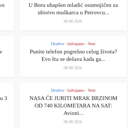
vo
U Boru uhapšen mladić osumnjičen za
ubistvo muškarca u Petrovcu...
09.08.2026.
Društvo
Izdvajamo
Vesti
•
•
v
Punite telefon pogrešno celog života?
Evo šta se dešava kada ga...
08.08.2026.
Društvo
Izdvajamo
Vesti
•
•
su 3
NASA ĆE JURITI MRAK BRZINOM
OD 740 KILOMETARA NA SAT:
Avioni...
08.08.2026.