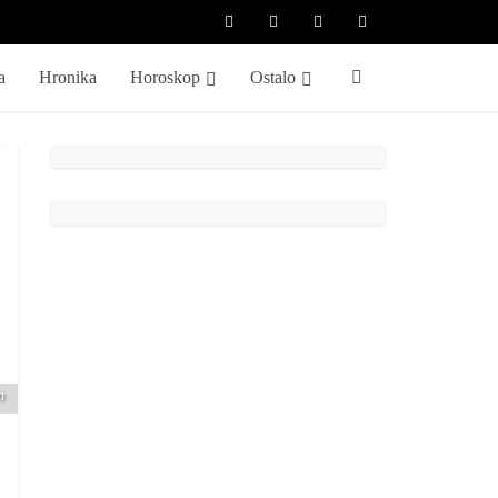
a
Hronika
Horoskop
Ostalo
m