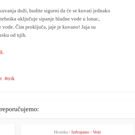
kuvanja duži, budite sigurni da će se kuvati jednako
tehnika uključuje sipanje hladne vode u lonac,
e vode. Čim proključa, jaje je kuvano! Jaja su
jusku od njih.
B.
t
trik
reporučujemo:
Hronika
Izdvajamo
Vesti
•
•