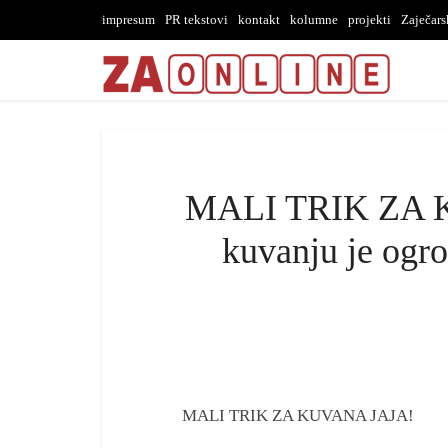
impresum
PR tekstovi
kontakt
kolumne
projekti
Zaječar
MALI TRIK ZA K
kuvanju je ogro
MALI TRIK ZA KUVANA JAJA!