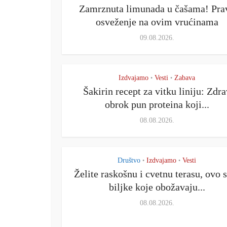
Zamrznuta limunada u čašama! Pra
osveženje na ovim vrućinama
09.08.2026.
Izdvajamo
Vesti
Zabava
•
•
Šakirin recept za vitku liniju: Zdra
obrok pun proteina koji...
08.08.2026.
Društvo
Izdvajamo
Vesti
•
•
Želite raskošnu i cvetnu terasu, ovo 
biljke koje obožavaju...
08.08.2026.