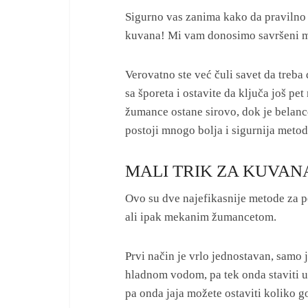
Sigurno vas zanima kako da pravilno 
kuvana! Mi vam donosimo savršeni ma
Verovatno ste već čuli savet da treba 
sa šporeta i ostavite da ključa još pe
žumance ostane sirovo, dok je belanc
postoji mnogo bolja i sigurnija metod
MALI TRIK ZA KUVANA
Ovo su dve najefikasnije metode za p
ali ipak mekanim žumancetom.
Prvi način je vrlo jednostavan, samo j
hladnom vodom, pa tek onda staviti u 
pa onda jaja možete ostaviti koliko go