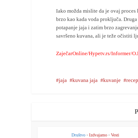
Iako možda mislite da je ovaj proces 
brzo kao kada voda proključa. Druga 
potapanje jaja i zatim brzo zagrevanj
savršeno kuvana, ali je teže očistiti l
ZaječarOnline/Hypetv.rs/Informer/O.
jaja
kuvana jaja
kuvanje
recep
P
Društvo
Izdvajamo
Vesti
•
•