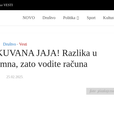
ske VESTI
NOVO
Društvo
Politika
Sport
Kultur
Društvo
Vesti
•
UVANA JAJA! Razlika u
mna, zato vodite računa
25.02.2025.
foto: pixabay.co