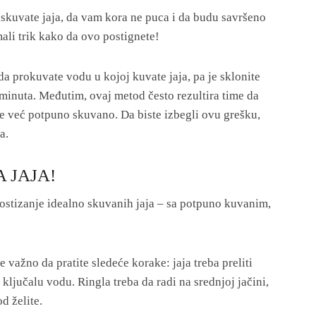
skuvate jaja, da vam kora ne puca i da budu savršeno
li trik kako da ovo postignete!
da prokuvate vodu u kojoj kuvate jaja, pa je sklonite
t minuta. Međutim, ovaj metod često rezultira time da
e već potpuno skuvano. Da biste izbegli ovu grešku,
a.
 JAJA!
ostizanje idealno skuvanih jaja – sa potpuno kuvanim,
e važno da pratite sledeće korake: jaja treba preliti
ključalu vodu. Ringla treba da radi na srednjoj jačini,
d želite.