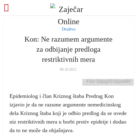
Društvo
Kon: Ne razumem argumente
za odbijanje predloga
restriktivnih mera
06.10.2021.
Foto Tanjug/D.Kujundžić
Epidemiolog i član Kriznog štaba Predrag Kon
izjavio je da ne razume argumente nemedicinskog
dela Kriznog štaba koji je odbio predlog da se uvede
niz restriktivnih mera u borbi protiv epideije i dodao
da to ne može da objašnjava.