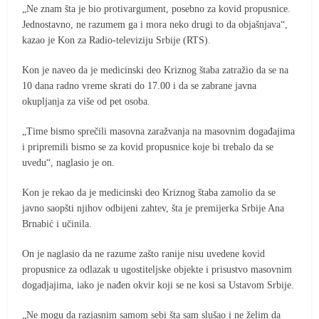
„Ne znam šta je bio protivargument, posebno za kovid propusnice.
Jednostavno, ne razumem ga i mora neko drugi to da objašnjava“,
kazao je Kon za Radio-televiziju Srbije (RTS).
Kon je naveo da je medicinski deo Kriznog štaba zatražio da se na
10 dana radno vreme skrati do 17.00 i da se zabrane javna
okupljanja za više od pet osoba.
„Time bismo sprečili masovna zaražvanja na masovnim događajima
i pripremili bismo se za kovid propusnice koje bi trebalo da se
uvedu“, naglasio je on.
Kon je rekao da je medicinski deo Kriznog štaba zamolio da se
javno saopšti njihov odbijeni zahtev, šta je premijerka Srbije Ana
Brnabić i učinila.
On je naglasio da ne razume zašto ranije nisu uvedene kovid
propusnice za odlazak u ugostiteljske objekte i prisustvo masovnim
dogadjajima, iako je nađen okvir koji se ne kosi sa Ustavom Srbije.
„Ne mogu da razjasnim samom sebi šta sam slušao i ne želim da