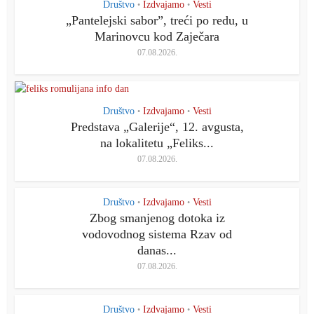
Društvo
Izdvajamo
Vesti
•
•
„Pantelejski saborˮ, treći po redu, u
Marinovcu kod Zaječara
07.08.2026.
Društvo
Izdvajamo
Vesti
•
•
Predstava „Galerije“, 12. avgusta,
na lokalitetu „Feliks...
07.08.2026.
Društvo
Izdvajamo
Vesti
•
•
Zbog smanjenog dotoka iz
vodovodnog sistema Rzav od
danas...
07.08.2026.
Društvo
Izdvajamo
Vesti
•
•