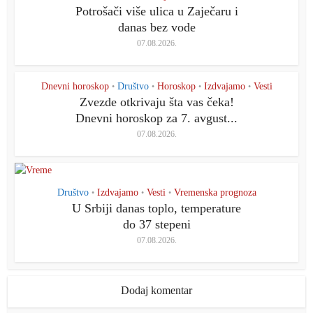
Potrošači više ulica u Zaječaru i
danas bez vode
07.08.2026.
Dnevni horoskop
Društvo
Horoskop
Izdvajamo
Vesti
•
•
•
•
Zvezde otkrivaju šta vas čeka!
Dnevni horoskop za 7. avgust...
07.08.2026.
Društvo
Izdvajamo
Vesti
Vremenska prognoza
•
•
•
U Srbiji danas toplo, temperature
do 37 stepeni
07.08.2026.
Dodaj komentar