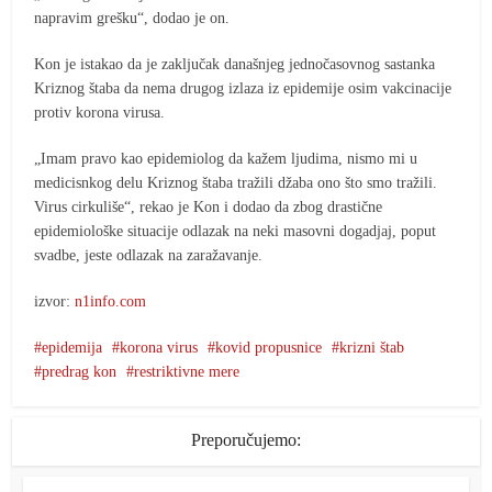
napravim grešku“, dodao je on.
Kon je istakao da je zaključak današnjeg jednočasovnog sastanka
Kriznog štaba da nema drugog izlaza iz epidemije osim vakcinacije
protiv korona virusa.
„Imam pravo kao epidemiolog da kažem ljudima, nismo mi u
medicisnkog delu Kriznog štaba tražili džaba ono što smo tražili.
Virus cirkuliše“, rekao je Kon i dodao da zbog drastične
epidemiološke situacije odlazak na neki masovni dogadjaj, poput
svadbe, jeste odlazak na zaražavanje.
izvor:
n1info.com
epidemija
korona virus
kovid propusnice
krizni štab
predrag kon
restriktivne mere
Preporučujemo: