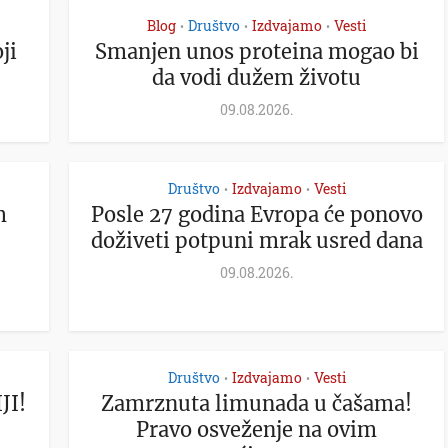
Blog
Društvo
Izdvajamo
Vesti
•
•
•
ji
Smanjen unos proteina mogao bi
da vodi dužem životu
09.08.2026.
Društvo
Izdvajamo
Vesti
•
•
m
Posle 27 godina Evropa će ponovo
doživeti potpuni mrak usred dana
09.08.2026.
Društvo
Izdvajamo
Vesti
•
•
JI!
Zamrznuta limunada u čašama!
Pravo osveženje na ovim