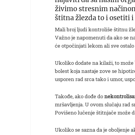
živimo stresnim načinom
štitna žlezda to i osetiti 
Mali broj ljudi kontroliše štitnu ž
Važno je napomenuti da ako se na 
će otpočinjati lekom ali sve ostal
Ukoliko dodate na kilaži, to može 
bolest koja nastaje zove se hipoti
usporen rad srca tako i umor, usp
Takođe, ako dođe do
nekontrolisa
mršavljenja. U ovom slučaju rad sr
Povišeno lučenje štitnjače može d
Ukoliko se sazna da je oboljenje a