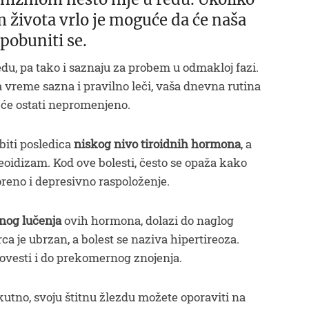
 života vrlo je moguće da će naša
i pobuniti se.
ledu, pa tako i saznaju za probem u odmakloj fazi.
vreme sazna i pravilno leči, vaša dnevna rutina
o će ostati nepromenjeno.
biti posledica
niskog nivo tiroidnih hormona
, a
reoidizam. Kod ove bolesti, često se opaža kako
oreno i depresivno raspoloženje.
nog lučenja
ovih hormona, dolazi do naglog
ca je ubrzan, a bolest se naziva hipertireoza.
ovesti i do prekomernog znojenja.
kutno, svoju štitnu žlezdu možete oporaviti na