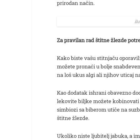
prirodan način.
il
Za pravilan rad štitne žlezde potr
Kako biste vašu stitnjaču oporavil
možete pronaći u bolje snabdeve
na loš ukus algi ali njihov uticaj n
Kao dodatak ishrani obavezno do
lekovite biljke možete kobinovat
simbiozi sa biberom utiče na suzb
štitne žlezde.
Ukoliko niste ljubitelj jabuka, a 