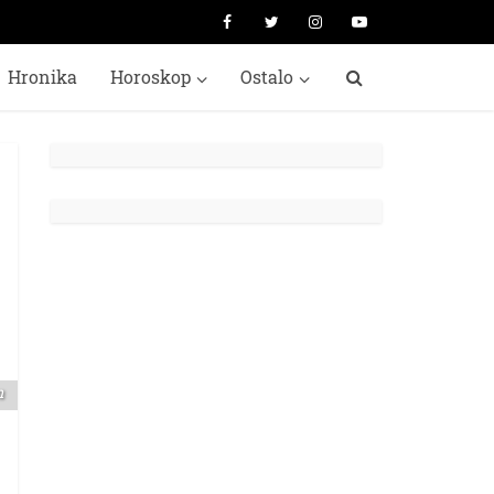
Hronika
Horoskop
Ostalo
m