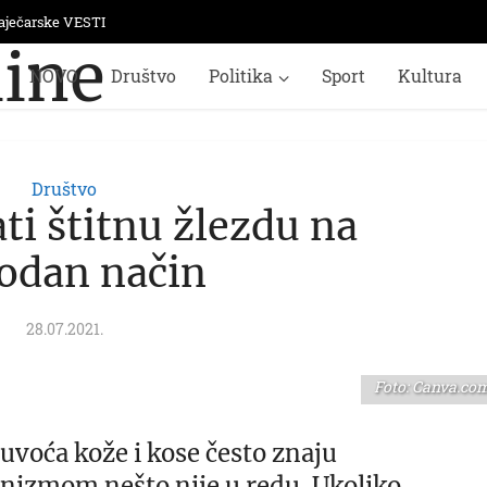
aječarske VESTI
NOVO
Društvo
Politika
Sport
Kultura
Društvo
ti štitnu žlezdu na
rodan način
28.07.2021.
Foto: Canva.co
suvoća kože i kose često znaju
anizmom nešto nije u redu. Ukoliko