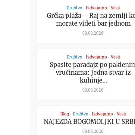
Društvo
Izdvajamo
Vesti
•
•
Grčka plaža – Raj na zemlji ko
morate videti bar jednom
09.08.2026.
Društvo
Izdvajamo
Vesti
•
•
Spasite paradajz po pakleni
vrućinama: Jedna stvar iz
kuhinje...
09.08.2026.
Blog
Društvo
Izdvajamo
Vesti
•
•
•
NAJEZDA BOGOMOLJKI U SRBI
09.08.2026.