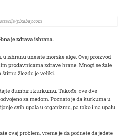
ustracija/pixabay.com
ebna je zdrava ishrana.
i, u ishranu unesite morske alge. Ovaj proizvod
nim prodavnicama zdrave hrane. Mnogi se žale
a štitnu žlezdu je veliki.
dajte đumbir i kurkumu. Takođe, ove dve
i odvojeno sa medom. Poznato je da kurkuma u
ijanje svih upala u organizmu, pa tako i na upalu
imate ovaj problem, vreme je da počnete da jedete