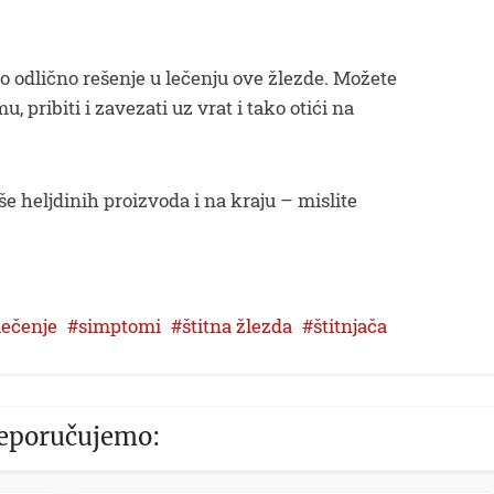
ao odlično rešenje u lečenju ove žlezde. Možete
, pribiti i zavezati uz vrat i tako otići na
še heljdinih proizvoda i na kraju – mislite
lečenje
simptomi
štitna žlezda
štitnjača
eporučujemo: