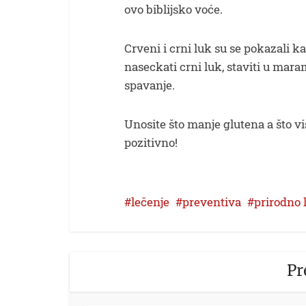
ovo biblijsko voće.
Crveni i crni luk su se pokazali k
naseckati crni luk, staviti u maramu
spavanje.
Unosite što manje glutena a što vi
pozitivno!
lečenje
preventiva
prirodno 
Pr