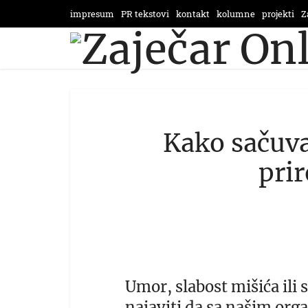
impresum
PR tekstovi
kontakt
kolumne
projekti
Z
Kako sačuva
pri
Umor, slabost mišića ili 
najaviti da sa našim org