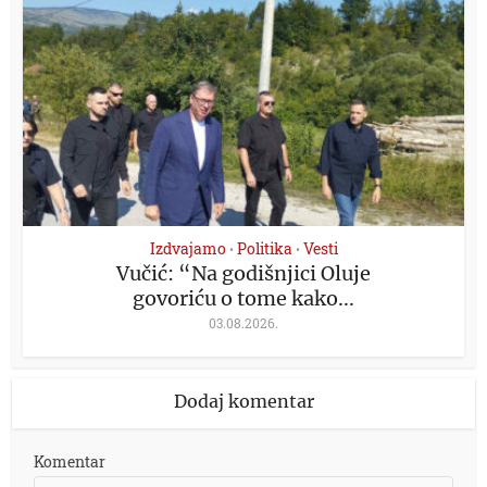
Izdvajamo
Politika
Vesti
•
•
Vučić: “Na godišnjici Oluje
govoriću o tome kako...
03.08.2026.
Dodaj komentar
Komentar