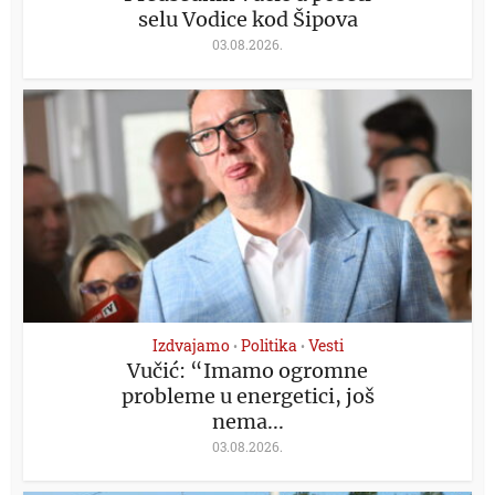
selu Vodice kod Šipova
03.08.2026.
Izdvajamo
Politika
Vesti
•
•
Vučić: “Imamo ogromne
probleme u energetici, još
nema...
03.08.2026.