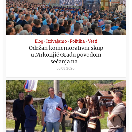
Blog
Izdvajamo
Politika
Vesti
•
•
•
Održan komemorativni skup
u Mrkonjić Gradu povodom
sećanja na...
05.08.2026.