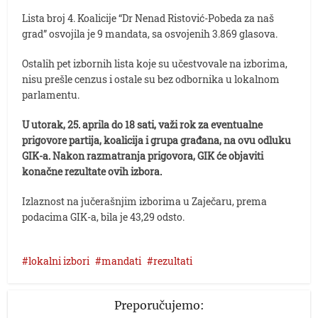
Lista broj 4. Koalicije “Dr Nenad Ristović-Pobeda za naš
grad” osvojila je 9 mandata, sa osvojenih 3.869 glasova.
Ostalih pet izbornih lista koje su učestvovale na izborima,
nisu prešle cenzus i ostale su bez odbornika u lokalnom
parlamentu.
U utorak, 25. aprila do 18 sati, važi rok za eventualne
prigovore partija, koalicija i grupa građana, na ovu odluku
GIK-a. Nakon razmatranja prigovora, GIK će objaviti
konačne rezultate ovih izbora.
Izlaznost na jučerašnjim izborima u Zaječaru, prema
podacima GIK-a, bila je 43,29 odsto.
lokalni izbori
mandati
rezultati
Preporučujemo: