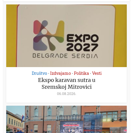
Društvo
Izdvajamo
Politika
Vesti
•
•
•
Ekspo karavan sutra u
Sremskoj Mitrovici
06.08.2026.