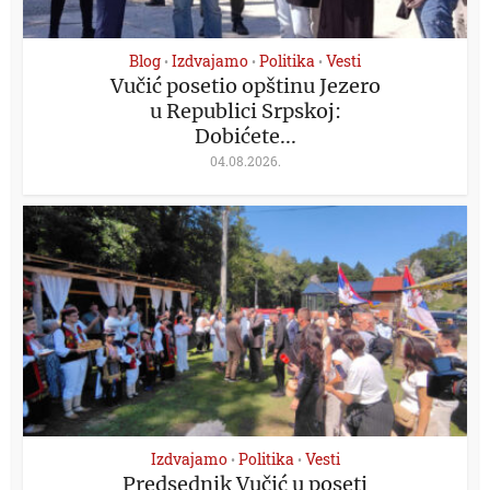
Blog
Izdvajamo
Politika
Vesti
•
•
•
Vučić posetio opštinu Jezero
u Republici Srpskoj:
Dobićete...
04.08.2026.
Izdvajamo
Politika
Vesti
•
•
Predsednik Vučić u poseti