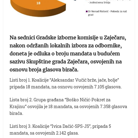
Na sednici Gradske izborne komisije u Zaječaru,
nakon održanih lokalnih izbora za odbornike,
doneta je odluka o broju mandata u budućem
sazivu Skupštine grada Zaječara, osvojenih na
osnovu broja glasova birača.
Listi broj 1. Koalicije “Aleksandar Vučić brže, jače, bolje”
pripada 18 mandata, na osnovu osvojenih 7.105 glasova.
Lista broj 2. Grupa građana “Boško Ničić-Pokret za
Krajinu” osvojila je 18 mandata, sa osvojenih 7.358 glasova
birača.
Listi broj 3. Koalicije “Ivica Dačić-SPS-JS”, pripada 5
mandata, sa osvojenih 2.142 glasa.