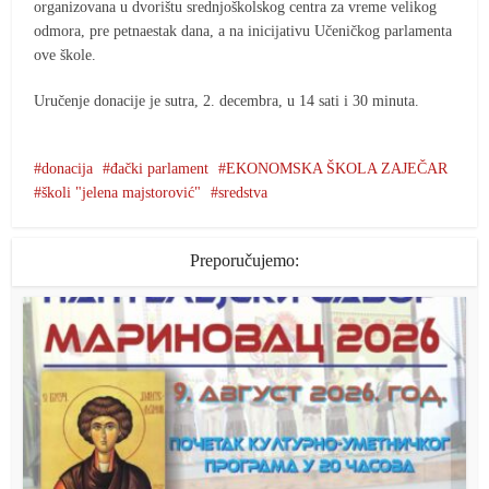
organizovana u dvorištu srednjoškolskog centra za vreme velikog
odmora, pre petnaestak dana, a na inicijativu Učeničkog parlamenta
ove škole.
Uručenje donacije je sutra, 2. decembra, u 14 sati i 30 minuta.
donacija
đački parlament
EKONOMSKA ŠKOLA ZAJEČAR
školi "jelena majstorović"
sredstva
Preporučujemo: