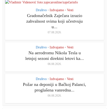
Društvo
Izdvajamo
Vesti
•
•
Gradonačelnik Zaječara izrazio
zahvalnost svima koji učestvuju
u...
07.08.2026.
Društvo
Izdvajamo
Vesti
•
•
Na aerodromu Nikola Tesla u
letnjoj sezoni direktni letovi ka...
06.08.2026.
Društvo
Izdvajamo
Vesti
•
•
Požar na deponiji u Bačkoj Palanci,
proglašena vanredna...
06.08.2026.