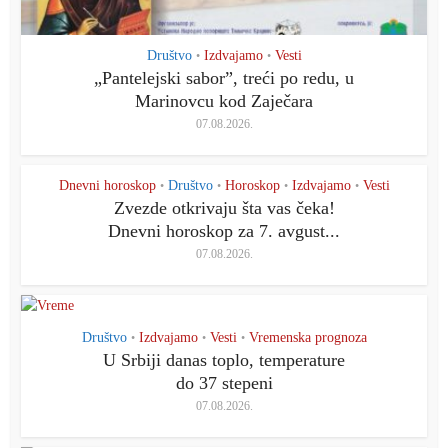
Društvo
Izdvajamo
Vesti
•
•
„Pantelejski saborˮ, treći po redu, u
Marinovcu kod Zaječara
07.08.2026.
Dnevni horoskop
Društvo
Horoskop
Izdvajamo
Vesti
•
•
•
•
Zvezde otkrivaju šta vas čeka!
Dnevni horoskop za 7. avgust...
07.08.2026.
Društvo
Izdvajamo
Vesti
Vremenska prognoza
•
•
•
U Srbiji danas toplo, temperature
do 37 stepeni
07.08.2026.