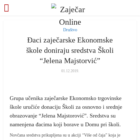
Društvo
Đaci zaječarske Ekonomske
škole doniraju sredstva Školi
“Jelena Majstorvić”
01.12.2019.
Grupa učenika zaječarske Ekonomsko trgovinske
škole uručiće donaciju Školi za osnovno i srednje
obrazovanje “Jelena Majstorović”. Sredstva su
namenjena đacima koji borave u Domu pri školi.
Novčana sredstva prikupljena su u akciji “Više od čaja” koja je