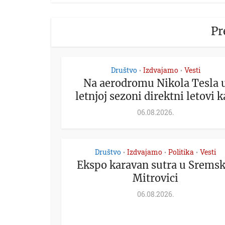
Pr
Društvo
Izdvajamo
Vesti
•
•
Na aerodromu Nikola Tesla 
letnjoj sezoni direktni letovi ka
06.08.2026.
Društvo
Izdvajamo
Politika
Vesti
•
•
•
Ekspo karavan sutra u Sremsk
Mitrovici
06.08.2026.