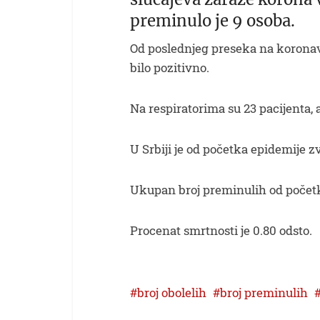
preminulo je 9 osoba.
Od poslednjeg preseka na koronavir
bilo pozitivno.
Na respiratorima su 23 pacijenta, 
U Srbiji je od početka epidemije z
Ukupan broj preminulih od početk
Procenat smrtnosti je 0.80 odsto.
broj obolelih
broj preminulih