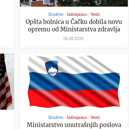
Društvo
Izdvajamo
Vesti
•
•
Opšta bolnica u Čačku dobila novu
opremu od Ministarstva zdravlja
06.08.2026.
Društvo
Izdvajamo
Vesti
•
•
Ministarstvo unutrašnjih poslova