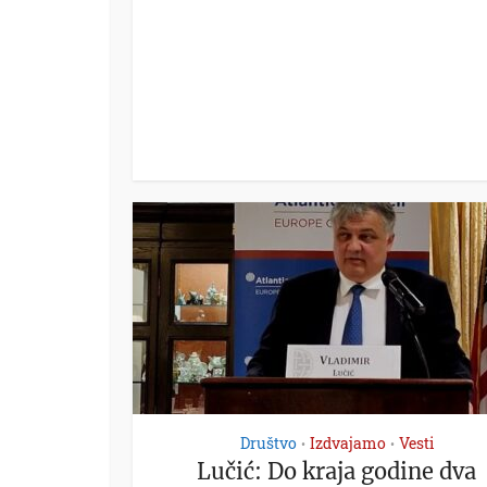
Društvo
Izdvajamo
Vesti
•
•
Lučić: Do kraja godine dva