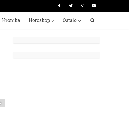
Hronika
Horoskop
Ostalo
m