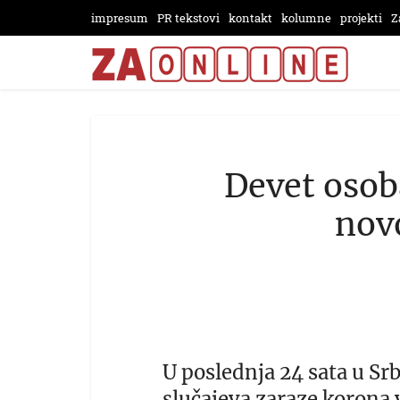
impresum
PR tekstovi
kontakt
kolumne
projekti
Z
Devet osob
nov
U poslednja 24 sata u Srb
slučajeva zaraze korona 