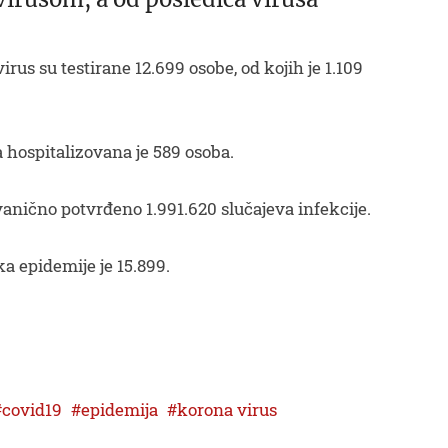
us su testirane 12.699 osobe, od kojih je 1.109
a hospitalizovana je 589 osoba.
vanično potvrđeno 1.991.620 slučajeva infekcije.
a epidemije je 15.899.
covid19
epidemija
korona virus