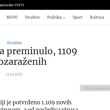
aječarske VESTI
NOVO
Društvo
Politika
Sport
Kultura
Društvo
a preminulo, 1109
ozaraženih
12.04.2022.
foto: pixabay.co
iji je potvrđeno 1.109 novih
virusom, a od posledica virusa