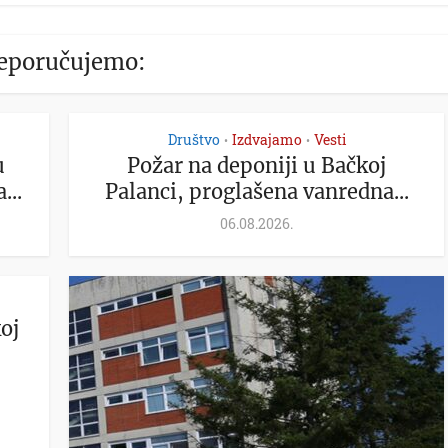
eporučujemo:
Društvo
Izdvajamo
Vesti
•
•
u
Požar na deponiji u Bačkoj
...
Palanci, proglašena vanredna...
06.08.2026.
oj