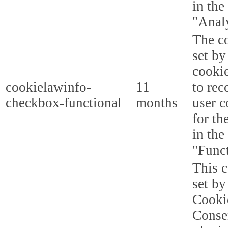
in the
"Analy
The co
set b
cooki
cookielawinfo-
11
to rec
checkbox-functional
months
user c
for th
in the
"Funct
This c
set b
Cooki
Conse