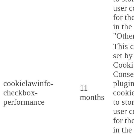
user c
for th
in the
"Other
This c
set b
Cooki
Conse
cookielawinfo-
plugi
11
checkbox-
cookie
months
performance
to sto
user c
for th
in the