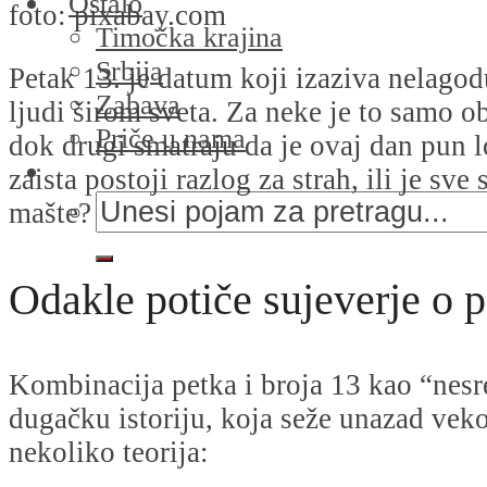
Ostalo
foto: pixabay.com
Timočka krajina
Srbija
Petak 13. je datum koji izaziva nelag
Zabava
ljudi širom sveta. Za neke je to samo o
Priče u nama
dok drugi smatraju da je ovaj dan pun lo
zaista postoji razlog za strah, ili je sv
mašte?
Odakle potiče sujeverje o 
Kombinacija petka i broja 13 kao “nes
dugačku istoriju, koja seže unazad ve
nekoliko teorija: