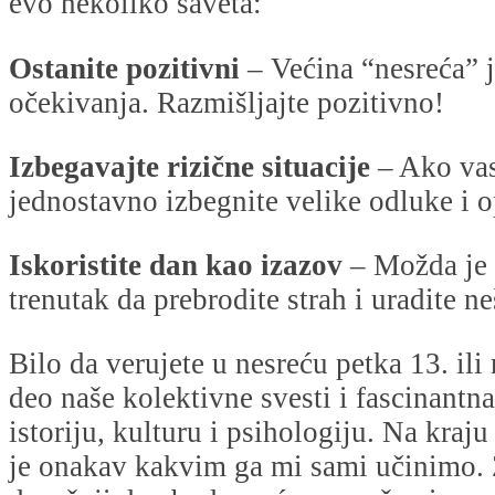
evo nekoliko saveta:
Ostanite pozitivni
– Većina “nesreća” j
očekivanja. Razmišljajte pozitivno!
Izbegavajte rizične situacije
– Ako vas
jednostavno izbegnite velike odluke i op
Iskoristite dan kao izazov
– Možda je 
trenutak da prebrodite strah i uradite n
Bilo da verujete u nesreću petka 13. ili
deo naše kolektivne svesti i fascinantn
istoriju, kulturu i psihologiju. Na kraju
je onakav kakvim ga mi sami učinimo. 