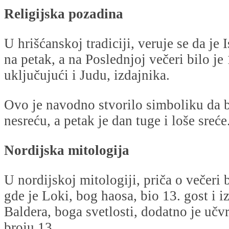
Religijska pozadina
U hrišćanskoj tradiciji, veruje se da je 
na petak, a na Poslednjoj večeri bilo je 
uključujući i Judu, izdajnika.
Ovo je navodno stvorilo simboliku da 
nesreću, a petak je dan tuge i loše sreće
Nordijska mitologija
U nordijskoj mitologiji, priča o večeri 
gde je Loki, bog haosa, bio 13. gost i i
Baldera, boga svetlosti, dodatno je učvr
broju 13.