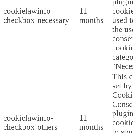
plugi
cookielawinfo-
11
cookie
checkbox-necessary
months
used t
the us
consen
cookie
categ
"Nece
This c
set b
Cooki
Conse
plugi
cookielawinfo-
11
cookie
checkbox-others
months
to sto