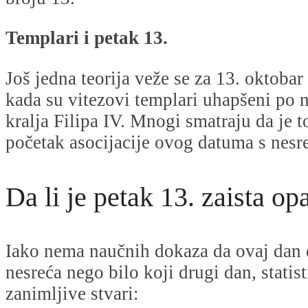
Templari i petak 13.
Još jedna teorija veže se za 13. oktobar
kada su vitezovi templari uhapšeni po 
kralja Filipa IV. Mnogi smatraju da je t
početak asocijacije ovog datuma s nes
Da li je petak 13. zaista op
Iako nema naučnih dokaza da ovaj dan 
nesreća nego bilo koji drugi dan, statis
zanimljive stvari: