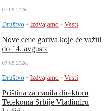
07.08.2026.
Društvo
•
Izdvajamo
•
Vesti
Nove cene goriva koje će važiti
do 14. avgusta
07.08.2026.
Društvo
•
Izdvajamo
•
Vesti
Priština zabranila direktoru
Telekoma Srbije Vladimiru
Lučiću...