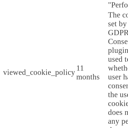
"Perf
The co
set by
GDPR
Conse
plugin
used t
11
whethe
viewed_cookie_policy
months
user h
consen
the us
cookie
does n
any p