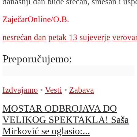
današnji dan bude srećan, smešan i usp
ZaječarOnline/O.B.
nesrećan dan
petak 13
sujeverje
verova
Preporučujemo:
Izdvajamo
•
Vesti
•
Zabava
MOSTAR ODBROJAVA DO
VELIKOG SPEKTAKLA! Saša
Mirković se oglasio:...