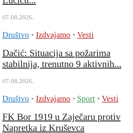
07.08.2026.
Društvo
•
Izdvajamo
•
Vesti
Dačić: Situacija sa požarima
stabilnija, trenutno 9 aktivnih...
07.08.2026.
Društvo
•
Izdvajamo
•
Sport
•
Vesti
FK Bor 1919 u Zaječaru protiv
Napretka iz Kruševca