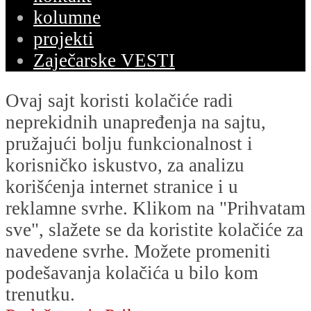
kolumne
projekti
Zaječarske VESTI
Ovaj sajt koristi kolačiće radi
neprekidnih unapređenja na sajtu,
pružajući bolju funkcionalnost i
korisničko iskustvo, za analizu
korišćenja internet stranice i u
reklamne svrhe. Klikom na "Prihvatam
sve", slažete se da koristite kolačiće za
navedene svrhe. Možete promeniti
podešavanja kolačića u bilo kom
trenutku.