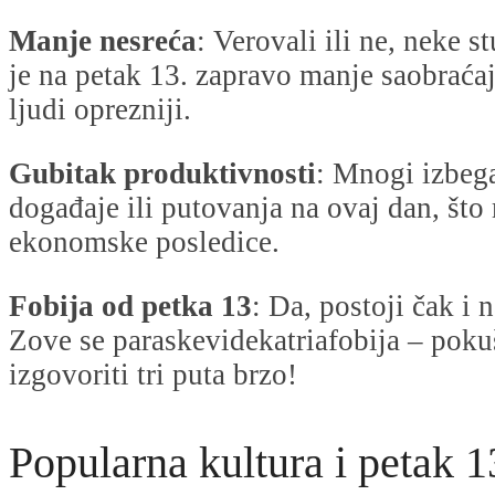
Manje nesreća
: Verovali ili ne, neke s
je na petak 13. zapravo manje saobraćaj
ljudi oprezniji.
Gubitak produktivnosti
: Mnogi izbeg
događaje ili putovanja na ovaj dan, što
ekonomske posledice.
Fobija od petka 13
: Da, postoji čak i 
Zove se paraskevidekatriafobija – poku
izgovoriti tri puta brzo!
Popularna kultura i petak 1