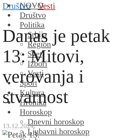
NOVO
Društvo
•
Vesti
Društvo
Politika
Danas je petak
Srbija
Region
13: Mitovi,
Svet
Izbori
verovanja i
Vesti
Sport
stvarnost
Kultura
Hronika
Horoskop
Dnevni horoskop
13.12.2024.
Ljubavni horoskop