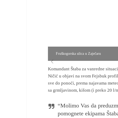
Fruškogorska ulica u Zaječaru
Komandant Štaba za vanredne situaci
Ničić u objavi na svom Fejsbuk profil
sve do ponoći, prema najavama meteo
sa grmljavinom, kišom (i preko 20 l/m
“Molimo Vas da preduzmet
pomognete ekipama Štaba 