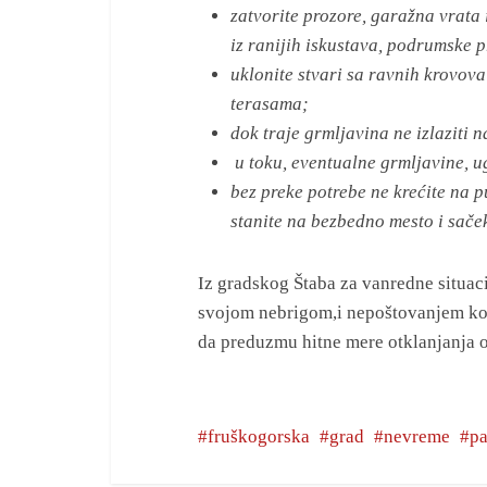
zatvorite prozore, garažna vrata 
iz ranijih iskustava, podrumske p
uklonite stvari sa ravnih krovova
terasama;
dok traje grmljavina ne izlaziti n
u toku, eventualne grmljavine, ug
bez preke potrebe ne krećite na p
stanite na bezbedno mesto i saček
Iz gradskog Štaba za vanredne situac
svojom nebrigom,i nepoštovanjem kom
da preduzmu hitne mere otklanjanja o
fruškogorska
grad
nevreme
p