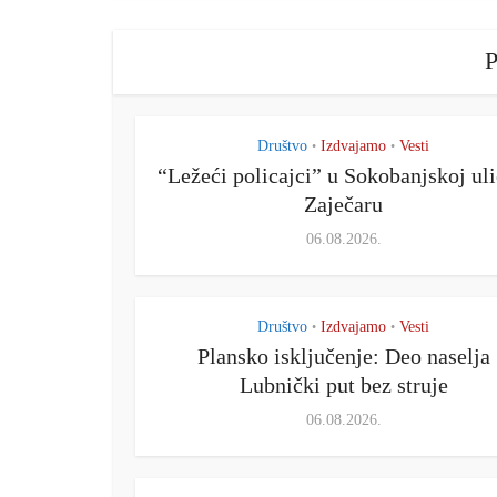
P
Društvo
Izdvajamo
Vesti
•
•
“Ležeći policajci” u Sokobanjskoj uli
Zaječaru
06.08.2026.
Društvo
Izdvajamo
Vesti
•
•
Plansko isključenje: Deo naselja
Lubnički put bez struje
06.08.2026.