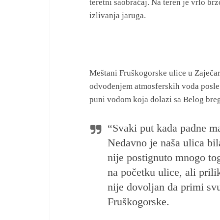
teretni saobraćaj. Na teren je vrlo b
izlivanja jaruga.
Meštani Fruškogorske ulice u Zaječa
odvođenjem atmosferskih voda posle ob
puni vodom koja dolazi sa Belog bre
“Svaki put kada padne ma
Nedavno je naša ulica bi
nije postignuto mnogo to
na početku ulice, ali pril
nije dovoljan da primi sv
Fruškogorske.