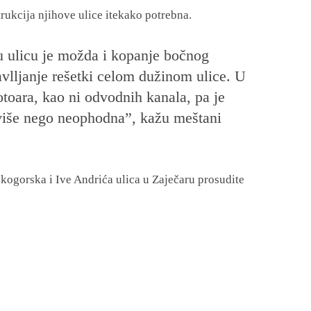
rukcija njihove ulice itekako potrebna.
 ulicu je možda i kopanje bočnog
vlljanje rešetki celom dužinom ulice. U
otoara, kao ni odvodnih kanala, pa je
 više nego neophodna”, kažu meštani
kogorska i Ive Andrića ulica u Zaječaru prosudite