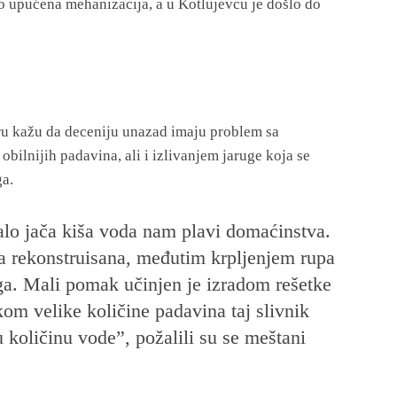
rzo upućena mehanizacija, a u Kotlujevcu je došlo do
ru kažu da deceniju unazad imaju problem sa
ilnijih padavina, ali i izlivanjem jaruge koja se
ga.
lo jača kiša voda nam plavi domaćinstva.
la rekonstruisana, međutim krpljenjem rupa
ga. Mali pomak učinjen je izradom rešetke
ikom velike količine padavina taj slivnik
u količinu vode”, požalili su se meštani