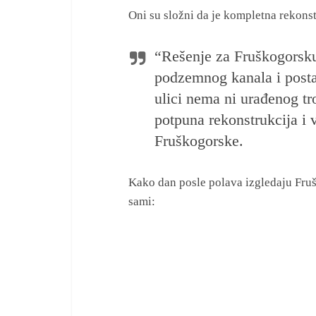
Oni su složni da je kompletna rekonst
“Rešenje za Fruškogorsku
podzemnog kanala i posta
ulici nema ni urađenog tr
potpuna rekonstrukcija i
Fruškogorske.
Kako dan posle polava izgledaju Fruš
sami: