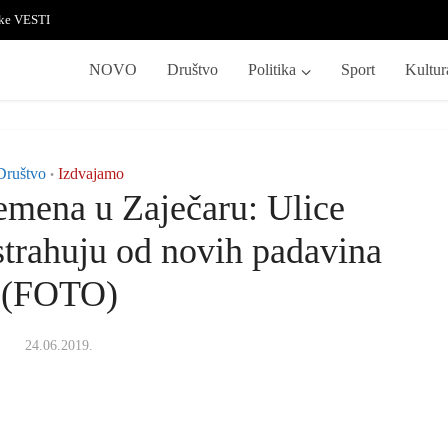
ske VESTI
NOVO
Društvo
Politika
Sport
Kultur
Društvo
Izdvajamo
•
emena u Zaječaru: Ulice
 strahuju od novih padavina
(FOTO)
24.06.2019.