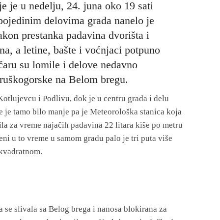
 je u nedelju, 24. juna oko 19 sati
 pojedinim delovima grada nanelo je
akon prestanka padavina dvorišta i
a, a letine, bašte i voćnjaci potpuno
čaru su lomile i delove nedavno
 Fruškogorske na Belom bregu.
otlujevcu i Podlivu, dok je u centru grada i delu
e je tamo bilo manje pa je Meteorološka stanica koja
la za vreme najačih padavina 22 litara kiše po metru
i u to vreme u samom gradu palo je tri puta više
 kvadratnom.
 se slivala sa Belog brega i nanosa blokirana za