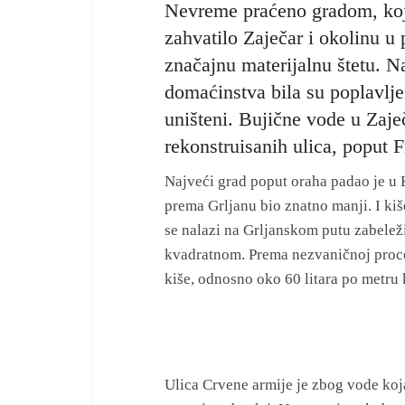
Nevreme praćeno gradom, koje
zahvatilo Zaječar i okolinu u
značajnu materijalnu štetu. N
domaćinstva bila su poplavljen
uništeni. Bujične vode u Zaje
rekonstruisanih ulica, poput
Najveći grad poput oraha padao je u K
prema Grljanu bio znatno manji. I kiš
se nalazi na Grljanskom putu zabeleži
kvadratnom. Prema nezvaničnoj procen
kiše, odnosno oko 60 litara po metru
Ulica Crvene armije je zbog vode koja