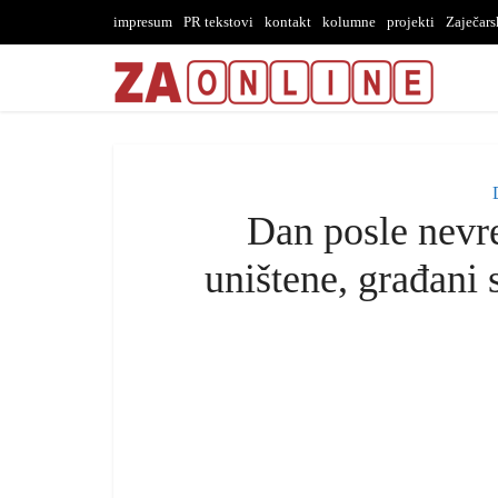
impresum
PR tekstovi
kontakt
kolumne
projekti
Zaječar
Dan posle nevr
uništene, građani