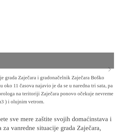
je grada Zaječara i gradonačelnik Zaječara Boško
u oko 11 časova najavio je da se u naredna tri sata, pa
rologa na teritoriji Zaječara ponovo očekuje nevreme
3 ) i olujnim vetrom.
e sve mere zaštite svojih domaćinstava i
za vanredne situacije grada Zaječara,