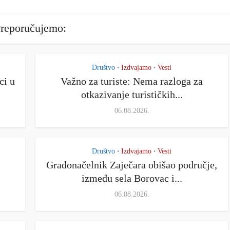
reporučujemo:
Društvo
Izdvajamo
Vesti
•
•
ci u
Važno za turiste: Nema razloga za
otkazivanje turističkih...
06.08.2026.
Društvo
Izdvajamo
Vesti
•
•
Gradonačelnik Zaječara obišao područje,
između sela Borovac i...
06.08.2026.