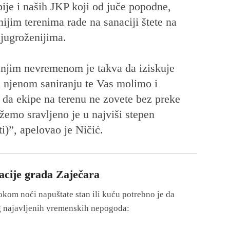
je i naših JKP koji od juče popodne,
ijim terenima rade na sanaciji štete na
ajugroženijima.
ašnjim nevremenom je takva da iziskuje
 u njenom saniranju te Vas molimo i
e da ekipe na terenu ne zovete bez preke
žemo sravljeno je u najviši stepen
ti)”, apelovao je Ničić.
acije grada Zaječara
tokom noći napuštate stan ili kuću potrebno je da
g najavljenih vremenskih nepogoda: