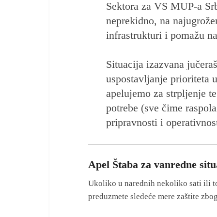
Sektora za VS MUP-a Srbi
neprekidno, na najugrožen
infrastrukturi i pomažu n
Situacija izazvana jučer
uspostavljanje prioriteta
apelujemo za strpljenje t
potrebe (sve čime raspola
pripravnosti i operativnos
Apel Štaba za vanredne situ
Ukoliko u narednih nekoliko sati ili 
preduzmete sledeće mere zaštite zbo