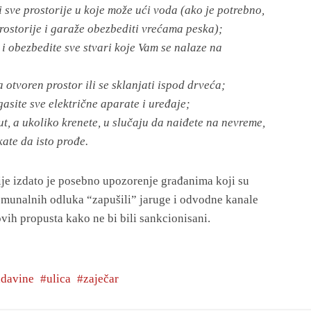
i sve prostorije u koje može ući voda (ako je potrebno,
rostorije i garaže obezbediti vrećama peska);
 i obezbedite sve stvari koje Vam se nalaze na
a otvoren prostor ili se sklanjati ispod drveća;
asite sve električne aparate i uređaje;
ut, a ukoliko krenete, u slučaju da naiđete na nevreme,
ate da isto prođe.
ije izdato je posebno upozorenje građanima koji su
unalnih odluka “zapušili” jaruge i odvodne kanale
vih propusta kako ne bi bili sankcionisani.
adavine
ulica
zaječar