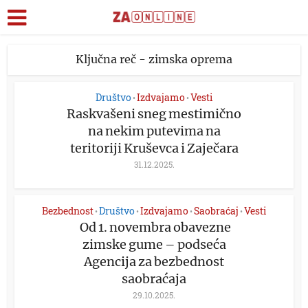
Ključna reč - zimska oprema
Društvo
Izdvajamo
Vesti
•
•
Raskvašeni sneg mestimično
na nekim putevima na
teritoriji Kruševca i Zaječara
31.12.2025.
Bezbednost
Društvo
Izdvajamo
Saobraćaj
Vesti
•
•
•
•
Od 1. novembra obavezne
zimske gume – podseća
Agencija za bezbednost
saobraćaja
29.10.2025.