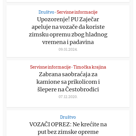
Društvo
Servisne informacije
•
Upozorenje! PU Zaječar
apeluje na vozače da koriste
zimsku opremu zbog hladnog
vremena i padavina
09.01.2024.
Servisne informacije
Timočka krajina
•
Zabrana saobraćaja za
kamione sa prikolicom i
šlepere na Čestobrodici
07.12.2020.
Društvo
VOZAČI OPREZ: Ne krećite na
put bez zimske opreme