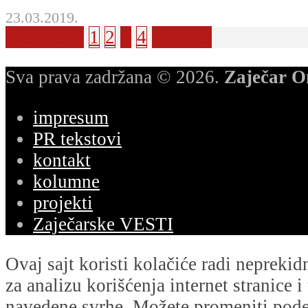
23.03.2019.
Prethodna
1
2
3
4
Sledeća
Sva prava zadržana © 2026.
Zaječar O
impresum
PR tekstovi
kontakt
kolumne
projekti
Zaječarske VESTI
Ovaj sajt koristi kolačiće radi nepreki
za analizu korišćenja internet stranice 
navedene svrhe. Možete promeniti podeš