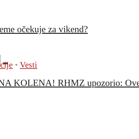
reme očekuje za vikend?
cije
•
Vesti
LENA! RHMZ upozorio: Ove tri gr