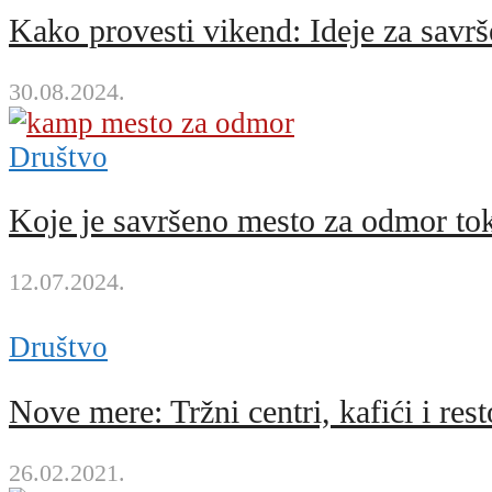
Kako provesti vikend: Ideje za sav
30.08.2024.
Društvo
Koje je savršeno mesto za odmor t
12.07.2024.
Društvo
Nove mere: Tržni centri, kafići i re
26.02.2021.