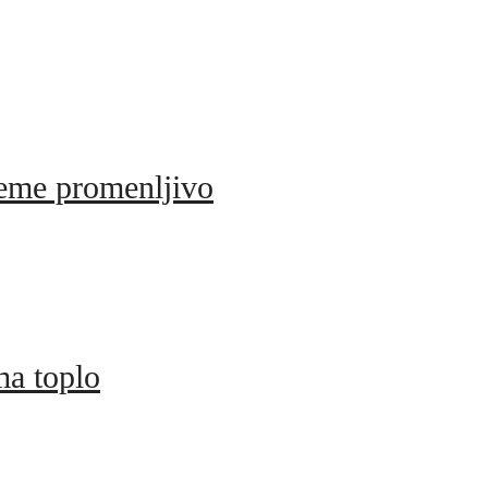
reme promenljivo
ma toplo