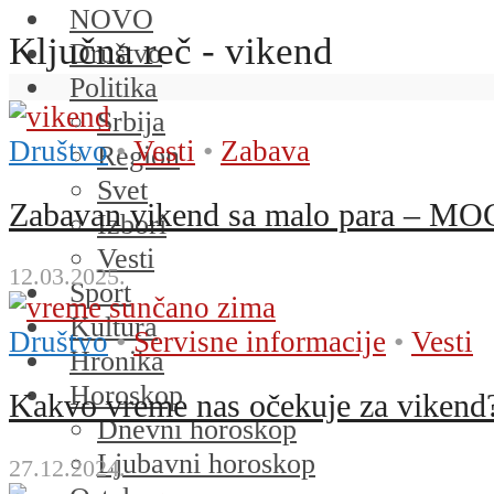
NOVO
Ključna reč - vikend
Društvo
Politika
Srbija
Društvo
•
Vesti
•
Zabava
Region
Svet
Zabavan vikend sa malo para – 
Izbori
Vesti
12.03.2025.
Sport
Kultura
Društvo
•
Servisne informacije
•
Vesti
Hronika
Horoskop
Kakvo vreme nas očekuje za vikend? 
Dnevni horoskop
Ljubavni horoskop
27.12.2024.