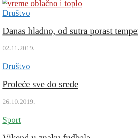
Društvo
Danas hladno, od sutra porast tempe
02.11.2019.
Društvo
Proleće sve do srede
26.10.2019.
Sport
Vikend u znaku fudbala