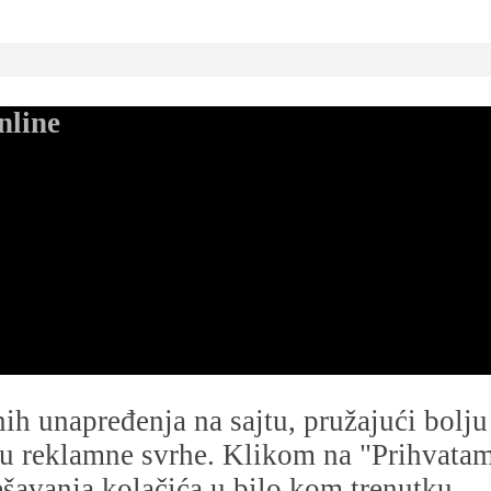
nline
dnih unapređenja na sajtu, pružajući bolj
i u reklamne svrhe. Klikom na "Prihvatam s
avanja kolačića u bilo kom trenutku.