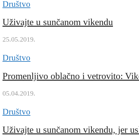
Društvo
Uživajte u sunčanom vikendu
25.05.2019.
Društvo
Promenljivo oblačno i vetrovito: Vik
05.04.2019.
Društvo
Uživajte u sunčanom vikendu, jer us