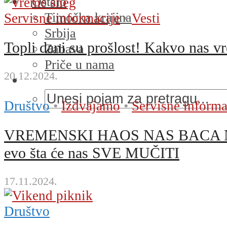
Ostalo
Timočka krajina
Servisne informacije
•
Vesti
Srbija
Topli dani su prošlost! Kakvo nas v
Zabava
Priče u nama
20.12.2024.
Društvo
•
Izdvajamo
•
Servisne informa
VREMENSKI HAOS NAS BACA NA KO
evo šta će nas SVE MUČITI
17.11.2024.
Društvo