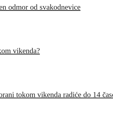
ršen odmor od svakodnevice
okom vikenda?
storani tokom vikenda radiće do 14 ča