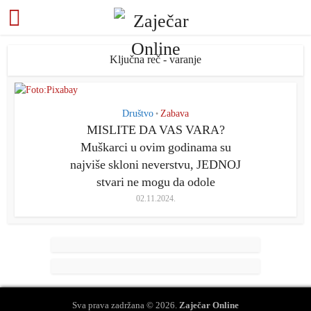
Ključna reč - varanje
Društvo
Zabava
•
MISLITE DA VAS VARA?
Muškarci u ovim godinama su
najviše skloni neverstvu, JEDNOJ
stvari ne mogu da odole
02.11.2024.
Sva prava zadržana © 2026.
Zaječar Online