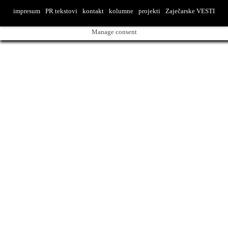
impresum
PR tekstovi
kontakt
kolumne
projekti
Zaječarske VESTI
Manage consent