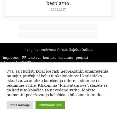
besplatno!
22.12.2017.
Sva prava zadržana © 2026.
Zaječar Online
impresum
PR tekstovi
kontakt
kolumne
projekti
Zaječarske VESTI
Ovaj sajt koristi kolačiće radi neprekidnih unapređenja
na sajtu, pružajući bolju funkcionalnost i korisničko
iskustvo, za analizu korišćenja internet stranice i u
reklamne svrhe. Klikom na "Prihvatam sve", slažete se
da koristite kolačiće za navedene svrhe. Možete
promeniti podešavanja kolačića u bilo kom trenutku.
Podešavanja
Prihvatam sve