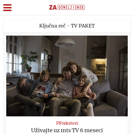
Ključna reč - TV PAKET
PR tekstovi
Uživajte uz mts TV 6 meseci