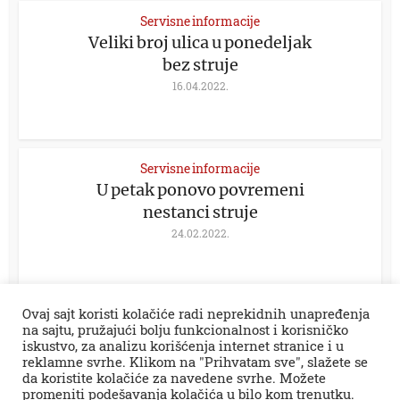
Servisne informacije
Veliki broj ulica u ponedeljak
bez struje
16.04.2022.
Servisne informacije
U petak ponovo povremeni
nestanci struje
24.02.2022.
Ovaj sajt koristi kolačiće radi neprekidnih unapređenja
na sajtu, pružajući bolju funkcionalnost i korisničko
iskustvo, za analizu korišćenja internet stranice i u
reklamne svrhe. Klikom na "Prihvatam sve", slažete se
da koristite kolačiće za navedene svrhe. Možete
promeniti podešavanja kolačića u bilo kom trenutku.