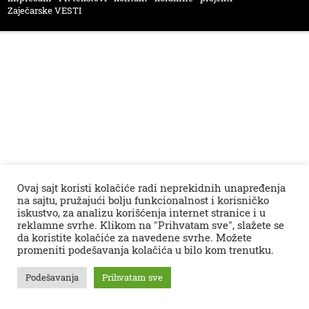
Zaječarske VESTI
Ovaj sajt koristi kolačiće radi neprekidnih unapređenja
na sajtu, pružajući bolju funkcionalnost i korisničko
iskustvo, za analizu korišćenja internet stranice i u
reklamne svrhe. Klikom na "Prihvatam sve", slažete se
da koristite kolačiće za navedene svrhe. Možete
promeniti podešavanja kolačića u bilo kom trenutku.
Podešavanja
Prihvatam sve