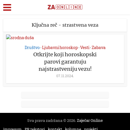
Ključna reč - strastvena veza
Društvo
Ljubavni horoskop
Vesti
Zabava
•
•
•
Otkrijte koji horoskopski
parovi garantuju
najstrastveniju vezu!
07.11.2024.
Sva prava zadržana © 2026.
Zaječar Online
impresum
PR tekstovi
kontakt
kolumne
projekti