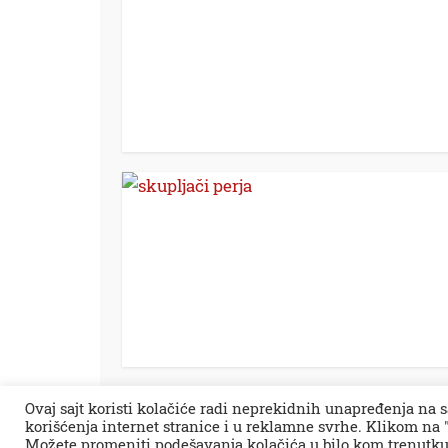
Ovaj sajt koristi kolačiće radi neprekidnih unapređenja na s
korišćenja internet stranice i u reklamne svrhe. Klikom na "
Sva prava zadržana © 2026.
Zaječar Online
Možete promeniti podešavanja kolačića u bilo kom trenutku