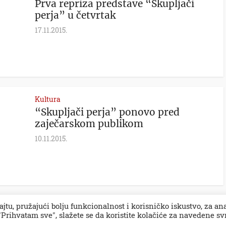
Prva repriza predstave “Skupljači
perja” u četvrtak
17.11.2015.
Kultura
“Skupljači perja” ponovo pred
zaječarskom publikom
10.11.2015.
ajtu, pružajući bolju funkcionalnost i korisničko iskustvo, za an
Prihvatam sve", slažete se da koristite kolačiće za navedene sv
impresum
PR 
.