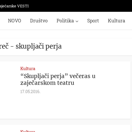
aječarske VESTI
NOVO
Društvo
Politika
Sport
Kultura
reč - skupljači perja
Kultura
“Skupljači perja” večeras u
zaječarskom teatru
17.05.2016.
Kultura