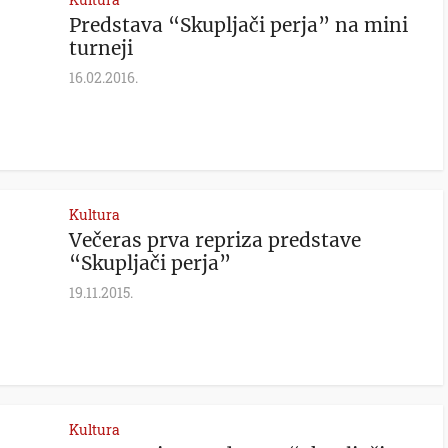
Predstava “Skupljači perja” na mini
turneji
16.02.2016.
Kultura
Večeras prva repriza predstave
“Skupljači perja”
19.11.2015.
Kultura