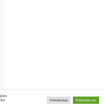
alizu
rhe.
Podešavanja
Prihvatam sve
tekstovi
kontakt
kolumne
projekti
Zaječarske VESTI