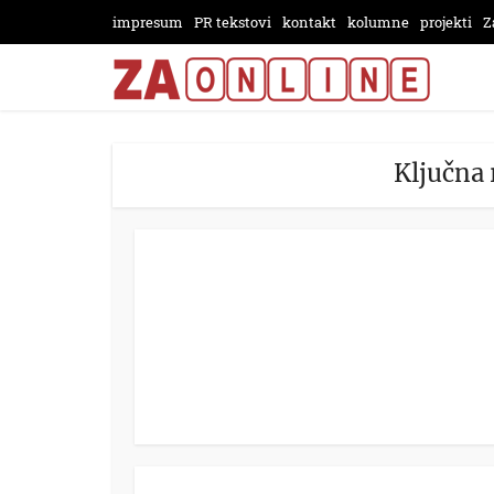
impresum
PR tekstovi
kontakt
kolumne
projekti
Z
Ključna 