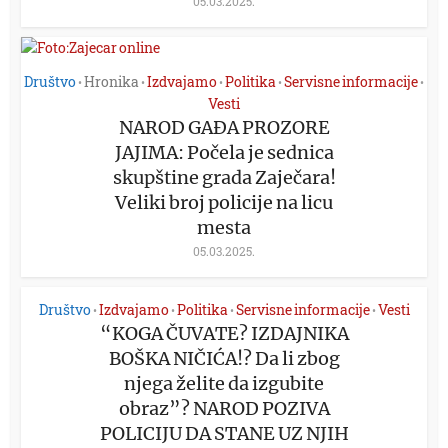
05.03.2025.
Društvo
Hronika
Izdvajamo
Politika
Servisne informacije
•
•
•
•
•
Vesti
NAROD GAĐA PROZORE
JAJIMA: Počela je sednica
skupštine grada Zaječara!
Veliki broj policije na licu
mesta
05.03.2025.
Društvo
Izdvajamo
Politika
Servisne informacije
Vesti
•
•
•
•
“KOGA ČUVATE? IZDAJNIKA
BOŠKA NIČIĆA!? Da li zbog
njega želite da izgubite
obraz”? NAROD POZIVA
POLICIJU DA STANE UZ NJIH