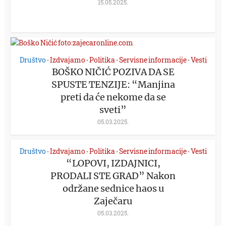
15.05.2025.
Društvo
Izdvajamo
Politika
Servisne informacije
Vesti
•
•
•
•
BOŠKO NIČIĆ POZIVA DA SE
SPUSTE TENZIJE: “Manjina
preti da će nekome da se
sveti”
05.03.2025.
Društvo
Izdvajamo
Politika
Servisne informacije
Vesti
•
•
•
•
“LOPOVI, IZDAJNICI,
PRODALI STE GRAD” Nakon
održane sednice haos u
Zaječaru
05.03.2025.