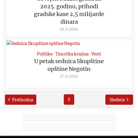
2025. godinu, prihodi
gradske kase 2,5 milijarde
dinara
29.11.2024.
Politika
Timočka krajina
Vesti
•
•
U petak sednica Skupštine
opštine Negotin
27.11.2024.
3
Prethodna
Sledeća