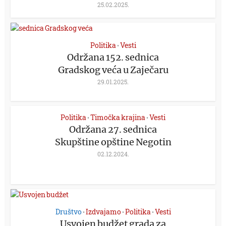
25.02.2025.
Politika
Vesti
•
Održana 152. sednica
Gradskog veća u Zaječaru
29.01.2025.
Politika
Timočka krajina
Vesti
•
•
Održana 27. sednica
Skupštine opštine Negotin
02.12.2024.
Društvo
Izdvajamo
Politika
Vesti
•
•
•
Usvojen budžet grada za