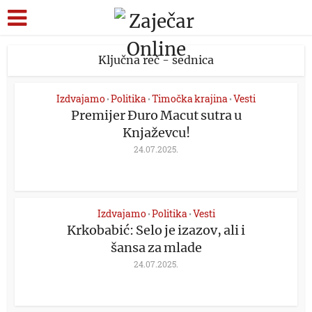
Ključna reč - sednica
Izdvajamo
Politika
Timočka krajina
Vesti
•
•
•
Premijer Đuro Macut sutra u
Knjaževcu!
24.07.2025.
Izdvajamo
Politika
Vesti
•
•
Krkobabić: Selo je izazov, ali i
šansa za mlade
24.07.2025.