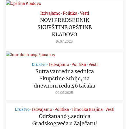
Izdvajamo
Politika
Vesti
•
•
NOVI PREDSEDNIK
SKUPŠTINE OPŠTINE
KLADOVO
16.07.2025.
Društvo
Izdvajamo
Politika
Vesti
•
•
•
Sutra vanredna sednica
Skupštine Srbije, na
dnevnom redu 46 tačaka
09.06.2025.
Društvo
Izdvajamo
Politika
Timočka krajina
Vesti
•
•
•
•
Održana 163.sednica
Gradskog veća u Zaječaru!