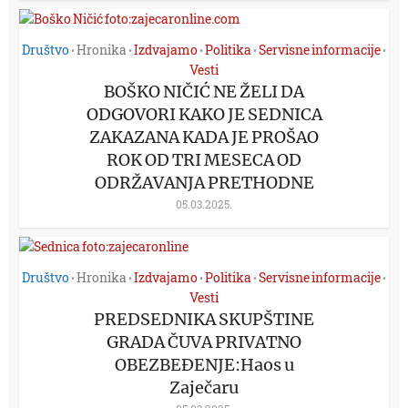
Društvo
Hronika
Izdvajamo
Politika
Servisne informacije
•
•
•
•
•
Vesti
BOŠKO NIČIĆ NE ŽELI DA
ODGOVORI KAKO JE SEDNICA
ZAKAZANA KADA JE PROŠAO
ROK OD TRI MESECA OD
ODRŽAVANJA PRETHODNE
05.03.2025.
Društvo
Hronika
Izdvajamo
Politika
Servisne informacije
•
•
•
•
•
Vesti
PREDSEDNIKA SKUPŠTINE
GRADA ČUVA PRIVATNO
OBEZBEĐENJE:Haos u
Zaječaru