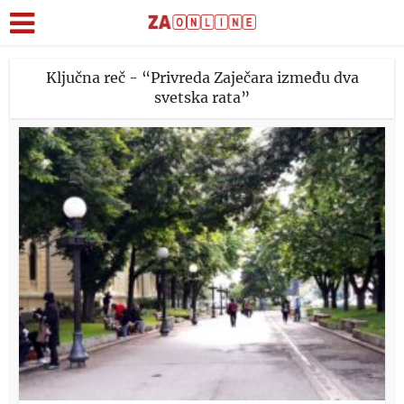
Ključna reč - “Privreda Zaječara između dva
svetska rata”