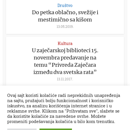
Društvo
Do petka oblačno, svežije i
mestimično sa kišom
13.05.2019.
Kultura
U zaječarskoj biblioteci 15.
novembra predavanje na
temu “Privreda Zaječara
između dva svetska rata”
13.11.2017.
Ovaj sajt koristi kolačiće radi neprekidnih unapređenja
na sajtu, pružajući bolju funkcionalnost i korisničko
iskustvo, za analizu korišćenja internet stranice i u
reklamne svrhe. Klikom na "Prihvatam sve", slažete se
da koristite kolačiće za navedene svrhe. Možete
promeniti podešavanja kolačića u bilo kom trenutku.
Sva prava zadržana © 2026.
Zaječar Online