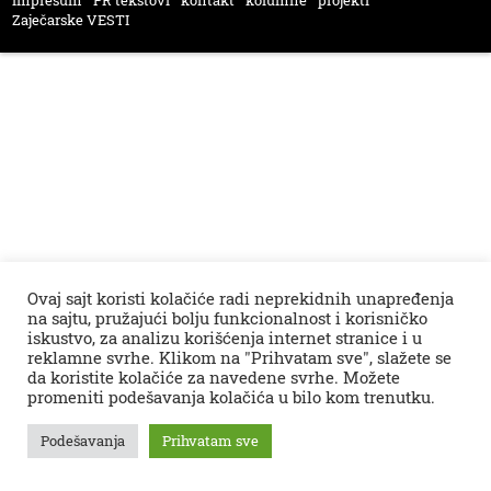
impresum
PR tekstovi
kontakt
kolumne
projekti
Zaječarske VESTI
Ovaj sajt koristi kolačiće radi neprekidnih unapređenja
na sajtu, pružajući bolju funkcionalnost i korisničko
iskustvo, za analizu korišćenja internet stranice i u
reklamne svrhe. Klikom na "Prihvatam sve", slažete se
da koristite kolačiće za navedene svrhe. Možete
promeniti podešavanja kolačića u bilo kom trenutku.
Podešavanja
Prihvatam sve