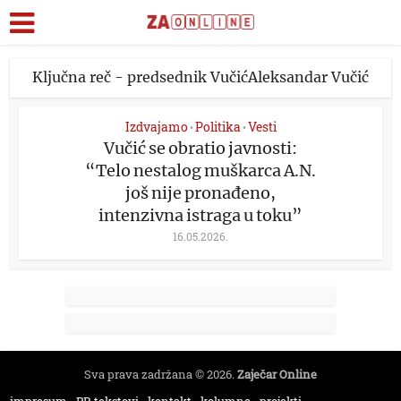
Ključna reč - predsednik VučićAleksandar Vučić
Izdvajamo
Politika
Vesti
•
•
Vučić se obratio javnosti:
“Telo nestalog muškarca A.N.
još nije pronađeno,
intenzivna istraga u toku”
16.05.2026.
Sva prava zadržana © 2026.
Zaječar Online