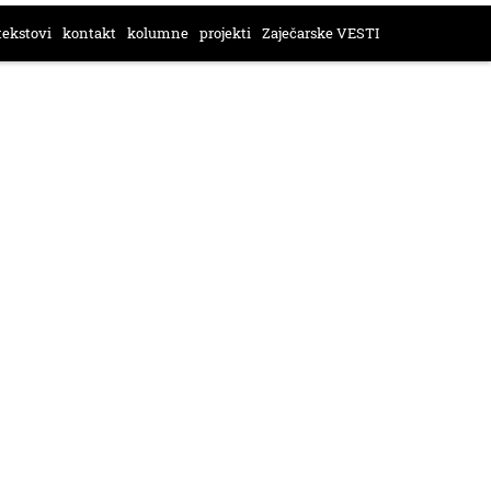
tekstovi
kontakt
kolumne
projekti
Zaječarske VESTI