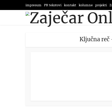
impresum
PR tekstovi
kontakt
kolumne
projekti
Z
Ključna reč