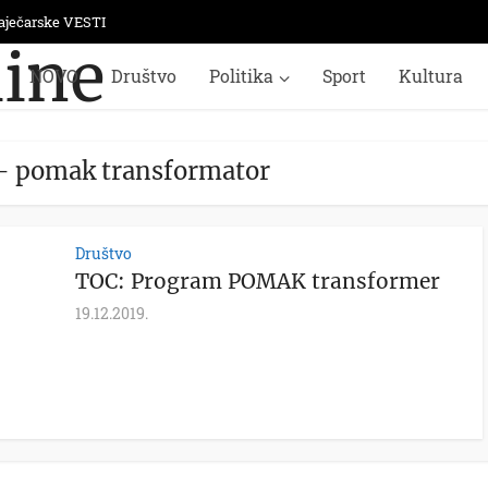
aječarske VESTI
NOVO
Društvo
Politika
Sport
Kultura
 - pomak transformator
Društvo
TOC: Program POMAK transformer
19.12.2019.