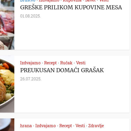
•
•
•
•
GREŠKE PRILIKOM KUPOVINE MESA
01.08.2025.
Izdvajamo
Recept
Ručak
Vesti
•
•
•
PREUKUSAN DOMAĆI GRAŠAK
26.07.2025.
hrana
Izdvajamo
Recept
Vesti
Zdravlje
•
•
•
•