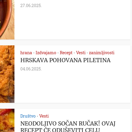
27.06.2025.
hrana
Izdvajamo
Recept
Vesti
zanimljivosti
•
•
•
•
HRSKAVA POHOVANA PILETINA
04.06.2025.
Društvo
Vesti
•
NEODOLJIVO SOČAN RUČAK! OVAJ
RECEPT ĆE ODUŠEVITI CELU