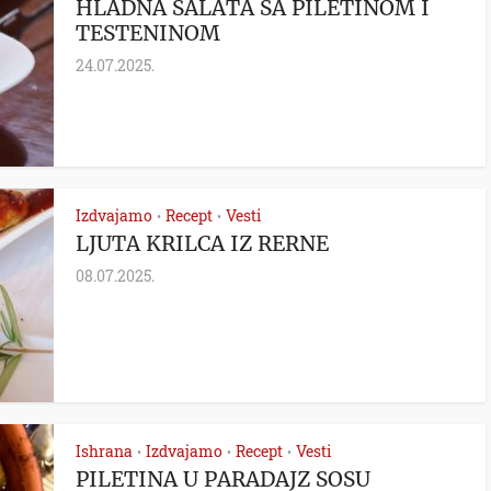
HLADNA SALATA SA PILETINOM I
TESTENINOM
24.07.2025.
Izdvajamo
Recept
Vesti
•
•
LJUTA KRILCA IZ RERNE
08.07.2025.
Ishrana
Izdvajamo
Recept
Vesti
•
•
•
PILETINA U PARADAJZ SOSU