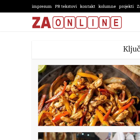
impresum
PR tekstovi
kontakt
kolumne
projekti
Z
Ključ