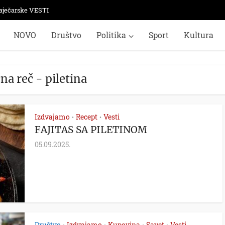
aječarske VESTI
NOVO
Društvo
Politika
Sport
Kultura
na reč - piletina
Izdvajamo
Recept
Vesti
•
•
FAJITAS SA PILETINOM
05.09.2025.
Društvo
Izdvajamo
Kupovina
Savet
Vesti