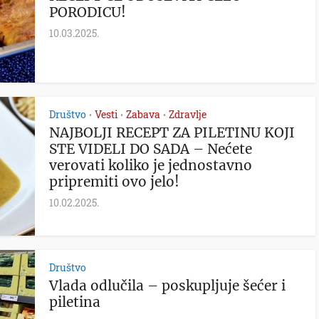
PORODICU!
10.03.2025.
Društvo
Vesti
Zabava
Zdravlje
•
•
•
NAJBOLJI RECEPT ZA PILETINU KOJI
STE VIDELI DO SADA – Nećete
verovati koliko je jednostavno
pripremiti ovo jelo!
10.02.2025.
Društvo
Vlada odlučila – poskupljuje šećer i
piletina