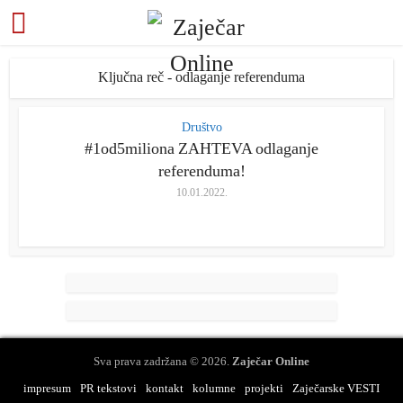
Ključna reč - odlaganje referenduma
Društvo
#1od5miliona ZAHTEVA odlaganje
referenduma!
10.01.2022.
Sva prava zadržana © 2026.
Zaječar Online
impresum
PR tekstovi
kontakt
kolumne
projekti
Zaječarske VESTI