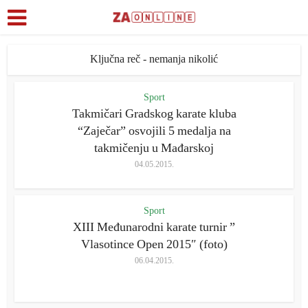
Ključna reč - nemanja nikolić
Sport
Takmičari Gradskog karate kluba
“Zaječar” osvojili 5 medalja na
takmičenju u Mađarskoj
04.05.2015.
Sport
XIII Međunarodni karate turnir ”
Vlasotince Open 2015″ (foto)
06.04.2015.