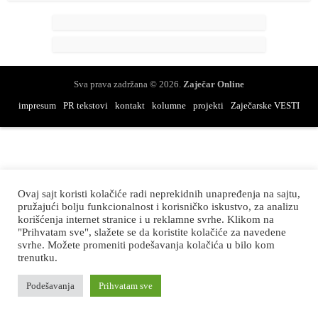
Sva prava zadržana © 2026.
Zaječar Online
impresum
PR tekstovi
kontakt
kolumne
projekti
Zaječarske VESTI
Ovaj sajt koristi kolačiće radi neprekidnih unapređenja na sajtu,
pružajući bolju funkcionalnost i korisničko iskustvo, za analizu
korišćenja internet stranice i u reklamne svrhe. Klikom na
"Prihvatam sve", slažete se da koristite kolačiće za navedene
svrhe. Možete promeniti podešavanja kolačića u bilo kom
trenutku.
Podešavanja
Prihvatam sve