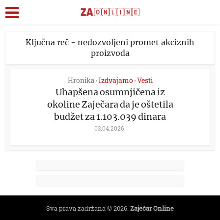
Ključna reč - nedozvoljeni promet akciznih
proizvoda
Hronika
Izdvajamo
Vesti
•
•
Uhapšena osumnjičena iz
okoline Zaječara da je oštetila
budžet za 1.103.039 dinara
03.04.2026.
Sva prava zadržana © 2026.
Zaječar Online