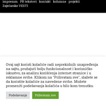
impresum
PR tekstovi
kontakt
kolumne
projekti
Zaječarske VESTI
Ovaj sajt koristi kolačiće radi neprekidnih unapređenja
na sajtu, pružajući bolju funkcionalnost i korisničko
iskustvo, za analizu korišćenja internet stranice i u
reklamne svrhe. Klikom na "Prihvatam sve", slažete se
da koristite kolačiće za navedene svrhe. Možete
promeniti podešavanja kolačića u bilo kom trenutku.
Podešavanja
Prihvatam sve