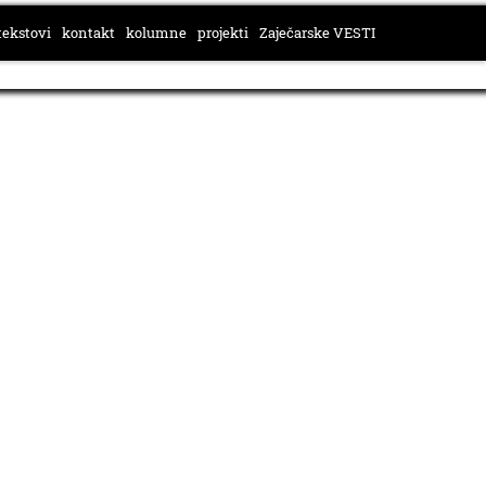
tekstovi
kontakt
kolumne
projekti
Zaječarske VESTI