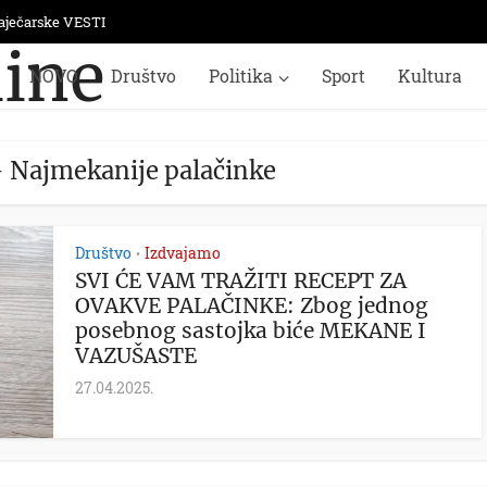
aječarske VESTI
NOVO
Društvo
Politika
Sport
Kultura
- Najmekanije palačinke
Društvo
Izdvajamo
•
SVI ĆE VAM TRAŽITI RECEPT ZA
OVAKVE PALAČINKE: Zbog jednog
posebnog sastojka biće MEKANE I
VAZUŠASTE
27.04.2025.