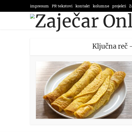
impresum
PR tekstovi
kontakt
kolumne
projekti
Z
Ključna reč 