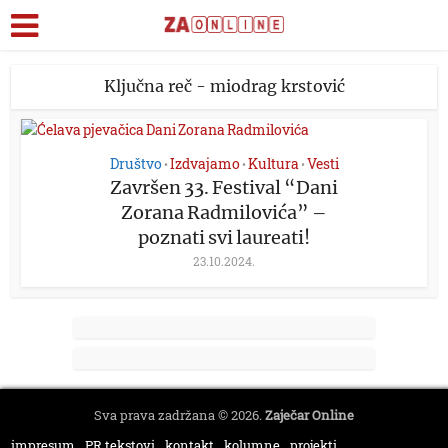
Ključna reč - miodrag krstović
Društvo
Izdvajamo
Kultura
Vesti
•
•
•
Završen 33. Festival “Dani
Zorana Radmilovića” –
poznati svi laureati!
23.10.2024.
Sva prava zadržana © 2026.
Zaječar Online
impresum
PR tekstovi
kontakt
kolumne
projekti