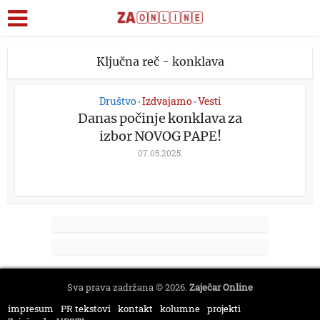
Ključna reč - konklava
Društvo
Izdvajamo
Vesti
•
•
Danas počinje konklava za
izbor NOVOG PAPE!
07.05.2025.
Sva prava zadržana © 2026.
Zaječar Online
impresum
PR tekstovi
kontakt
kolumne
projekti