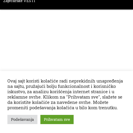
Zaječarske VESTI
Ovaj sajt koristi kolačiće radi neprekidnih unapređenja
na sajtu, pružajući bolju funkcionalnost i korisničko
iskustvo, za analizu korišćenja internet stranice i u
reklamne svrhe. Klikom na "Prihvatam sve", slažete se
da koristite kolačiće za navedene svrhe. Možete
promeniti podešavanja kolačića u bilo kom trenutku.
Podešavanja
Prihvatam sve