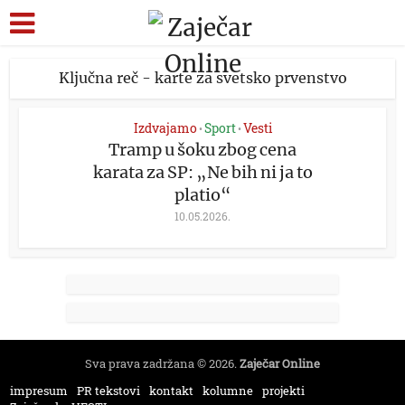
Ključna reč - karte za svetsko prvenstvo
Izdvajamo
Sport
Vesti
•
•
Tramp u šoku zbog cena
karata za SP: „Ne bih ni ja to
platio“
10.05.2026.
Sva prava zadržana © 2026.
Zaječar Online
impresum
PR tekstovi
kontakt
kolumne
projekti