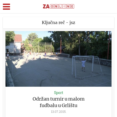
Ključna reč - jsz
Sport
Održan turnir u malom
fudbalu u Grlištu
13.07.2015.