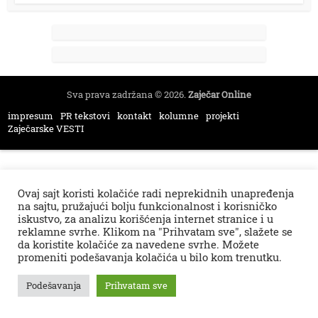
Sva prava zadržana © 2026.
Zaječar Online
impresum
PR tekstovi
kontakt
kolumne
projekti
Zaječarske VESTI
Ovaj sajt koristi kolačiće radi neprekidnih unapređenja
na sajtu, pružajući bolju funkcionalnost i korisničko
iskustvo, za analizu korišćenja internet stranice i u
reklamne svrhe. Klikom na "Prihvatam sve", slažete se
da koristite kolačiće za navedene svrhe. Možete
promeniti podešavanja kolačića u bilo kom trenutku.
Podešavanja
Prihvatam sve