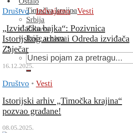
Ostalo
Timočka krajina
Društvo
•
Izdvajamo
•
Vesti
Srbija
„Izviđačka bajka“: Pozivnica
Zabava
Priče u nama
Istorijskog arhiva i Odreda izviđača
Zaječar
16.12.2025.
Društvo
•
Vesti
Istorijski arhiv „Timočka krajina“
pozvao građane!
08.05.2025.