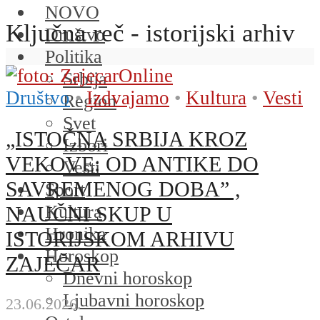
NOVO
Ključna reč - istorijski arhiv
Društvo
Politika
Srbija
Društvo
•
Izdvajamo
•
Kultura
•
Vesti
Region
Svet
„ISTOČNA SRBIJA KROZ
Izbori
VEKOVE: OD ANTIKE DO
Vesti
SAVREMENOG DOBA” ,
Sport
Kultura
NAUČNI SKUP U
Hronika
ISTORIJSKOM ARHIVU
Horoskop
ZAJEČAR
Dnevni horoskop
Ljubavni horoskop
23.06.2026.