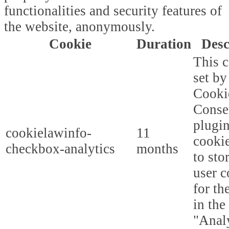
functionalities and security features of
the website, anonymously.
Cookie
Duration
Desc
This c
set b
Cooki
Conse
plugi
cookielawinfo-
11
cookie
checkbox-analytics
months
to sto
user c
for th
in the
"Analy