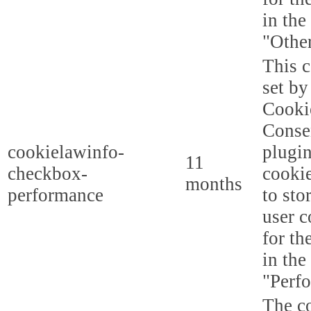
in the
"Other
This c
set b
Cooki
Conse
cookielawinfo-
plugi
11
checkbox-
cookie
months
performance
to sto
user c
for th
in the
"Perf
The co