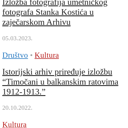
Izložba fotografija umetničkog
fotografa Stanka Kostića u
zaječarskom Arhivu
05.03.2023.
Društvo
•
Kultura
Istorijski arhiv priređuje izložbu
“Timočani u balkanskim ratovima
1912-1913.”
20.10.2022.
Kultura