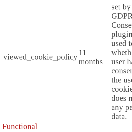
set by
GDPR
Conse
plugin
used t
11
whethe
viewed_cookie_policy
months
user h
consen
the us
cookie
does n
any p
data.
Functional