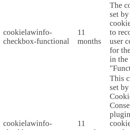
The co
set b
cooki
cookielawinfo-
11
to rec
checkbox-functional
months
user c
for th
in the
"Funct
This c
set b
Cooki
Conse
plugi
cookielawinfo-
11
cookie