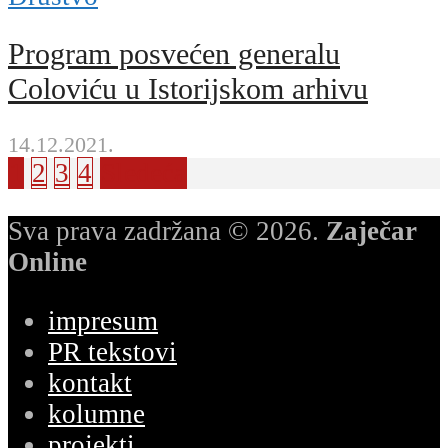
Program posvećen generalu
Coloviću u Istorijskom arhivu
14.12.2021.
1
2
3
4
Sledeća
Sva prava zadržana © 2026.
Zaječar
Online
impresum
PR tekstovi
kontakt
kolumne
projekti