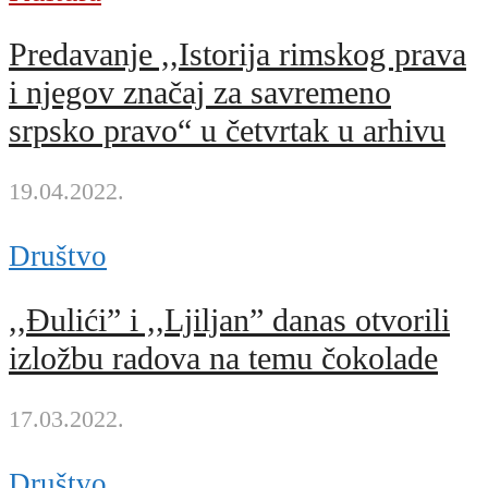
Predavanje ,,Istorija rimskog prava
i njegov značaj za savremeno
srpsko pravo“ u četvrtak u arhivu
19.04.2022.
Društvo
,,Đulići” i ,,Ljiljan” danas otvorili
izložbu radova na temu čokolade
17.03.2022.
Društvo