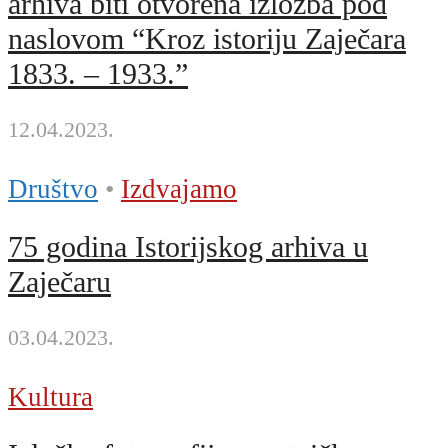
arhiva biti otvorena izložba pod
naslovom “Kroz istoriju Zaječara
1833. – 1933.”
12.04.2023.
Društvo
•
Izdvajamo
75 godina Istorijskog arhiva u
Zaječaru
03.04.2023.
Kultura