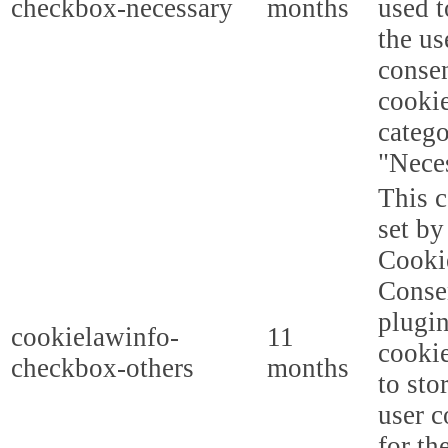
checkbox-necessary
months
used t
the us
consen
cookie
categ
"Nece
This c
set b
Cooki
Conse
plugi
cookielawinfo-
11
cookie
checkbox-others
months
to sto
user c
for th