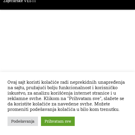
Zaječarske VESTI
Ovaj sajt koristi kolačiće radi neprekidnih unapređenja
na sajtu, pružajući bolju funkcionalnost i korisničko
iskustvo, za analizu korišćenja internet stranice i u
reklamne svrhe. Klikom na "Prihvatam sve", slažete se
da koristite kolačiće za navedene svrhe. Možete
promeniti podešavanja kolačića u bilo kom trenutku.
Podešavanja
Prihvatam sve