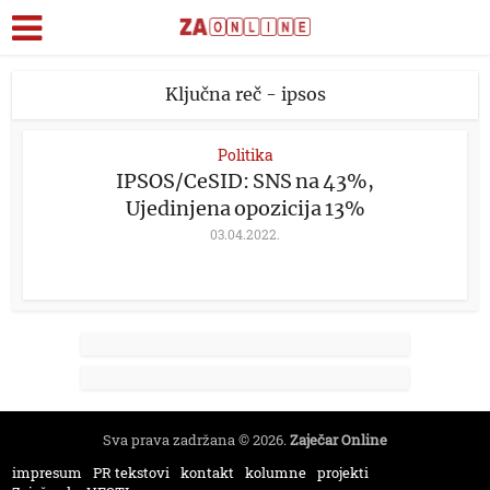
Ključna reč - ipsos
Politika
IPSOS/CeSID: SNS na 43%,
Ujedinjena opozicija 13%
03.04.2022.
Sva prava zadržana © 2026.
Zaječar Online
impresum
PR tekstovi
kontakt
kolumne
projekti