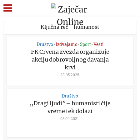
Ključna reč - humanost
Društvo
Izdvajamo
Sport
Vesti
•
•
•
FK Crvena zvezda organizuje
akciju dobrovoljnog davanja
krvi
28.05.2025.
Društvo
,,Dragi ljudi”– humanisti čije
vreme tek dolazi
03.09.2021.