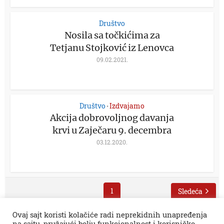
Društvo
Nosila sa točkićima za
Tetjanu Stojković iz Lenovca
09.02.2021.
Društvo
Izdvajamo
•
Akcija dobrovoljnog davanja
krvi u Zaječaru 9. decembra
03.12.2020.
1
Sledeća
Ovaj sajt koristi kolačiće radi neprekidnih unapređenja
na sajtu, pružajući bolju funkcionalnost i korisničko