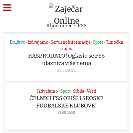
Ključna reč - FSS
Društvo
Izdvajamo
Servisne informacije
Sport
Timočka
•
•
•
•
krajina
RASPRODATO! Oglasio se FSS
ulaznica više nema
20.05.2025.
Izdvajamo
Sport
Srbija
Vesti
•
•
•
ČELNICI FSS OBIŠLI SEOSKE
FUDBALSKE KLUBOVE!
14.05.2025.