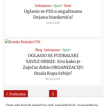
Izdvajamo
Sport
Vesti
•
•
Oglasio se FSS o angažmanu
Dejana Stankovića!
14.05.2025.
Blog
Izdvajamo
Sport
•
•
OGLASIO SE FUDBALSKI
SAVEZ SRBIJE: Evo kako je
Zaječar dobio ORGANIZACIJU
finala Kupa Srbije!
08.04.2025.
2
Prethodna
Ovaj sajt koristi kolačiće radi neprekidnih unapređenja