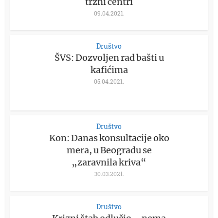
tržni centri
09.04.2021.
Društvo
ŠVS: Dozvoljen rad bašti u
kafićima
05.04.2021.
Društvo
Kon: Danas konsultacije oko
mera, u Beogradu se
„zaravnila kriva“
30.03.2021.
Društvo