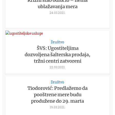
Krizni štab odlučio – nema
ublažavanja mera
24.03.2021.
Društvo
ŠVS: Ugostiteljima
dozvoljena šalterska prodaja,
tržni centri zatvoreni
22.03.2021.
Društvo
Tiodorović: Predlažemo da
pooštrene mere budu
produžene do 29. marta
19.03.2021.