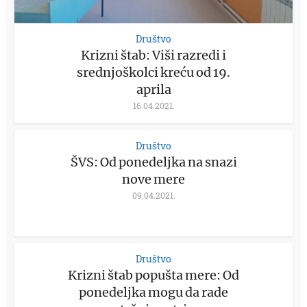
Društvo
Krizni štab: Viši razredi i
srednjoškolci kreću od 19.
aprila
16.04.2021.
Društvo
ŠVS: Od ponedeljka na snazi
nove mere
09.04.2021.
Društvo
Krizni štab popušta mere: Od
ponedeljka mogu da rade