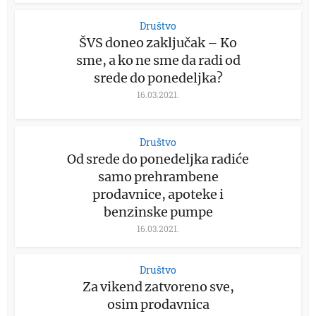
Društvo
ŠVS doneo zaključak – Ko
sme, a ko ne sme da radi od
srede do ponedeljka?
16.03.2021.
Društvo
Od srede do ponedeljka radiće
samo prehrambene
prodavnice, apoteke i
benzinske pumpe
16.03.2021.
Društvo
Za vikend zatvoreno sve,
osim prodavnica