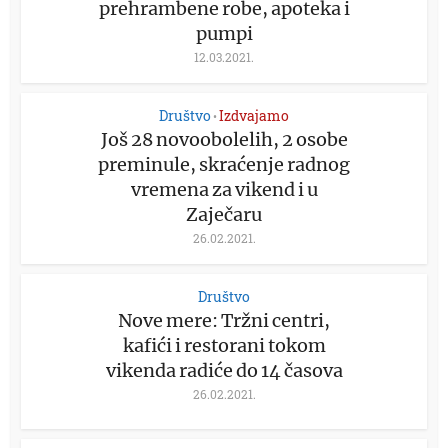
prehrambene robe, apoteka i
pumpi
12.03.2021.
Društvo
Izdvajamo
•
Još 28 novoobolelih, 2 osobe
preminule, skraćenje radnog
vremena za vikend i u
Zaječaru
26.02.2021.
Društvo
Nove mere: Tržni centri,
kafići i restorani tokom
vikenda radiće do 14 časova
26.02.2021.