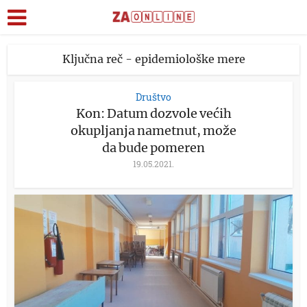
Ključna reč - epidemiološke mere
Društvo
Kon: Datum dozvole većih
okupljanja nametnut, može
da bude pomeren
19.05.2021.