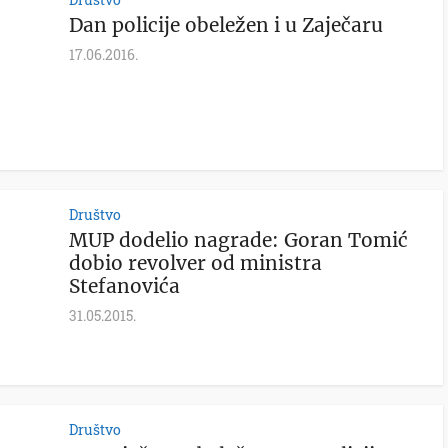
Dan policije obeležen i u Zaječaru
17.06.2016.
Društvo
MUP dodelio nagrade: Goran Tomić
dobio revolver od ministra
Stefanovića
31.05.2015.
Društvo