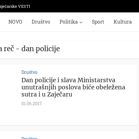
aječarske VESTI
NOVO
Društvo
Politika
Sport
Kultura
 reč - dan policije
Društvo
Dan policije i slava Ministarstva
unutrašnjih poslova biće obeležena
sutra i u Zaječaru
01.06.2017.
Društvo