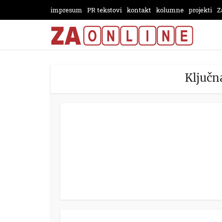
impresum
PR tekstovi
kontakt
kolumne
projekti
Z
Ključna